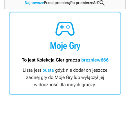

Najnowsze
Przed premierą
Po premierze
A-Z

Moje Gry
To jest Kolekcja Gier gracza
brezniew666
Lista jest
pusta
gdyż nie dodał on jeszcze
żadnej gry do Moje Gry lub wyłączył jej
widoczność dla innych graczy.