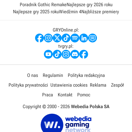
Poradnik Gothic Remake
Najlepsze gry 2026 roku
Najlepsze gry 2025 roku
Wiedźmin 4
Najbliższe premiery
GRYOnline.pl:
tvgry.pl:
O nas
Regulamin
Polityka redakcyjna
Polityka prywatności
Ustawienia cookies
Reklama
Zespół
Praca
Kontakt
Pomoc
Copyright © 2000 -
2026
Webedia Polska SA