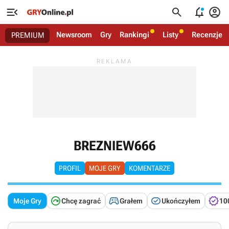




Newsroom
Gry
Rankingi
Listy
Recenzje
PREMIUM
BREZNIEW666
PROFIL
MOJE GRY
KOMENTARZE




Moje Gry
Chcę zagrać
Grałem
Ukończyłem
10