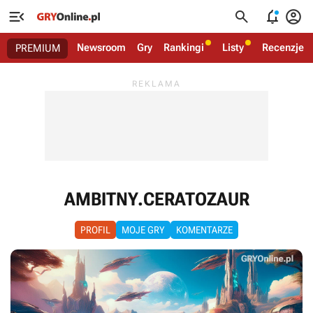




Newsroom
Gry
Rankingi
Listy
Recenzje
PREMIUM
AMBITNY.CERATOZAUR
PROFIL
MOJE GRY
KOMENTARZE