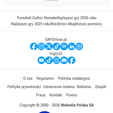
Poradnik Gothic Remake
Najlepsze gry 2026 roku
Najlepsze gry 2025 roku
Wiedźmin 4
Najbliższe premiery
GRYOnline.pl:
tvgry.pl:
O nas
Regulamin
Polityka redakcyjna
Polityka prywatności
Ustawienia cookies
Reklama
Zespół
Praca
Kontakt
Pomoc
Copyright © 2000 -
2026
Webedia Polska SA