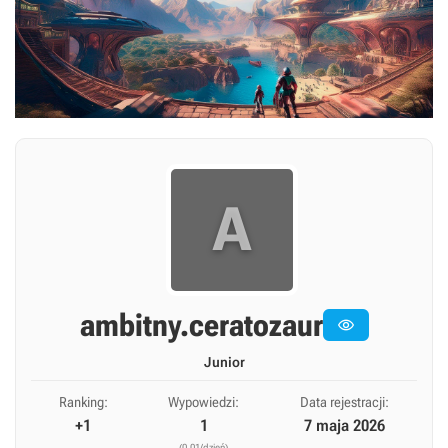
A
ambitny.ceratozaur

Junior
Ranking:
Wypowiedzi:
Data rejestracji:
+1
1
7 maja 2026
(0,01/dzień)