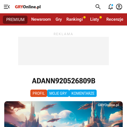




Newsroom
Gry
Rankingi
Listy
Recenzje
PREMIUM
ADANN920526809B
PROFIL
MOJE GRY
KOMENTARZE