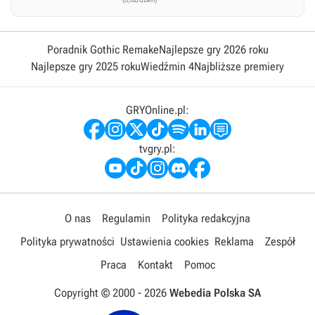
Poradnik Gothic Remake
Najlepsze gry 2026 roku
Najlepsze gry 2025 roku
Wiedźmin 4
Najbliższe premiery
GRYOnline.pl:
tvgry.pl:
O nas
Regulamin
Polityka redakcyjna
Polityka prywatności
Ustawienia cookies
Reklama
Zespół
Praca
Kontakt
Pomoc
Copyright © 2000 -
2026
Webedia Polska SA