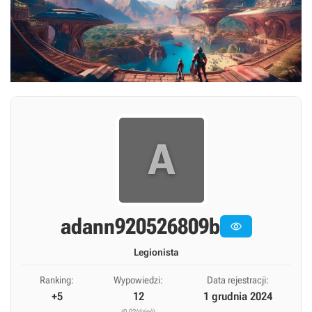
A
adann920526809b

Legionista
Ranking:
Wypowiedzi:
Data rejestracji:
+5
12
1 grudnia 2024
(0,02/dzień)