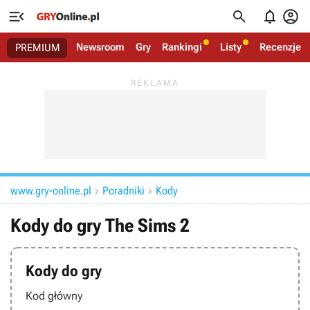




Newsroom
Gry
Rankingi
Listy
Recenzje
PREMIUM
www.gry-online.pl
Poradniki
Kody


Kody do gry The Sims 2
Kody do gry
Kod główny