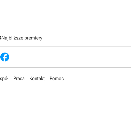
4
Najbliższe premiery
spół
Praca
Kontakt
Pomoc