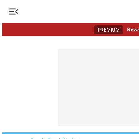

New
PREMIUM