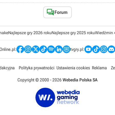

Forum
emake
Najlepsze gry 2026 roku
Najlepsze gry 2025 roku
Wiedźmin 
nline.pl:
tvgry.pl:
edakcyjna
Polityka prywatności
Ustawienia cookies
Reklama
Ze
Copyright © 2000 -
2026
Webedia Polska SA