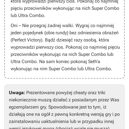
która wyprowadzi pierwszy cios. Pokonaj co najmniej
pięciu przeciwników wykonując na nich Super Combo
lub Ultra Combo.
Oni – Nie przegraj żadnej walki. Wygraj co najmniej
jeden pojedynek (obie rundy) bez odniesienia obrażeń
(Perfect Victory). Bądź dziesięć razy osobą, która
wyprowadzi pierwszy cios. Pokonaj co najmniej pięciu
przeciwników wykonując na nich Super Combo lub
Ultra Combo. Na sam koniec pokonaj Seth’a
wykonując na nim Super Combo lub Ultra Combo.
Uwaga:
Prezentowane powyżej cheaty oraz triki
niekoniecznie muszą działać z posiadanym przez Was
egzemplarzem gry. Spowodowane jest to tym, iż
działają one na ogół z pewną konkretną wersją gry i po
zainstalowaniu uaktualnienia lub w przypadku innej
wersji językowej mogą (chociaż wcale nie muszą)