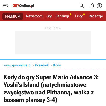




Newsroom
Gry
Rankingi
Listy
Recenzje
PREMIUM
www.gry-online.pl
Poradniki
Kody


Kody do gry Super Mario Advance 3:
Yoshi's Island (natychmiastowe
zwycięstwo nad Pirhanną, walka z
bossem planszy 3-4)