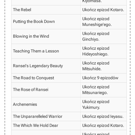
Kiyomasa.
The Rebel
Ukończ epizod Kotaro.
Ukończ epizod
Putting the Book Down
Muneshige'ego.
Ukończ epizod
Blowing in the Wind
Ginchiyo.
Ukończ epizod
Teaching Them a Lesson
Hideyoshiego.
Ukończ epizod
Ransei's Legendary Beauty
Mitsuhide.
The Road to Conquest
Ukończ 9 epizodów
Ukończ epizod
The Rose of Ransei
Mitsunariego.
Ukończ epizod
Archenemies
Yukimury.
The Unpararelleled Warrior
Ukończ epizod Ieyasu.
The Which We Hold Dear
Ukończ epizod Kotaro.
Ukończ epizod