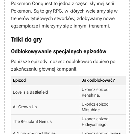
Pokemon Conquest
to jedna z części słynnej serii
Pokemon
. Są to gry RPG, w których wcielamy się w
trenerów tytułowych stworków, zdobywamy nowe
egzemplarze i mierzymy się z innymi trenerami.
Triki do gry
Odblokowywanie specjalnych epizodów
Poniższe epizody możesz odblokować dopiero po
zakończeniu głównej kampanii.
Epizod
Jak odblokować?
Ukończ epizod
Love is a Battlefield
Kenshina.
Ukończ epizod
All Grown Up
Mitsuhide.
Ukończ epizod
The Reluctant Genius
Hideyoshiego.
A Ninja amongst Ninjas
Ukończ epizod Ieyasu.