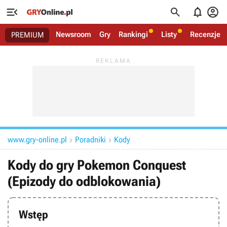




Newsroom
Gry
Rankingi
Listy
Recenzje
PREMIUM
www.gry-online.pl
Poradniki
Kody


Kody do gry Pokemon Conquest
(Epizody do odblokowania)
Wstęp