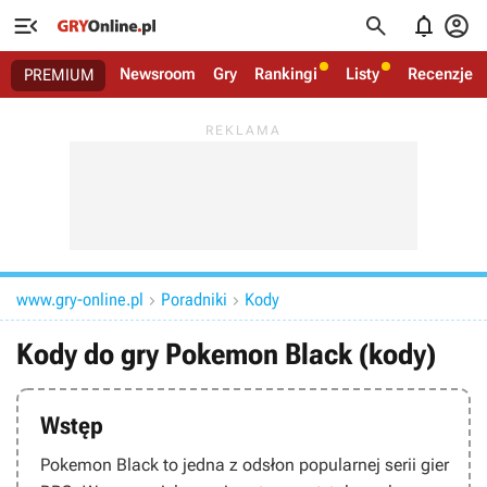




Newsroom
Gry
Rankingi
Listy
Recenzje
PREMIUM
www.gry-online.pl
Poradniki
Kody


Kody do gry Pokemon Black (kody)
Wstęp
Pokemon Black
to jedna z odsłon popularnej serii gier