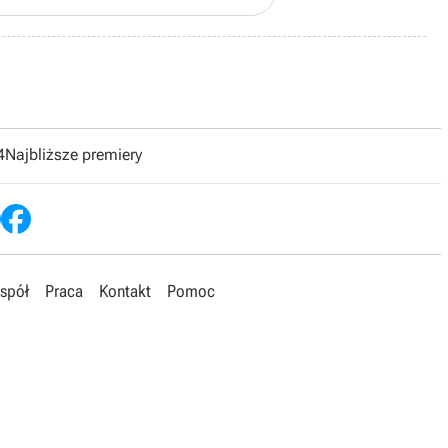
4
Najbliższe premiery
spół
Praca
Kontakt
Pomoc