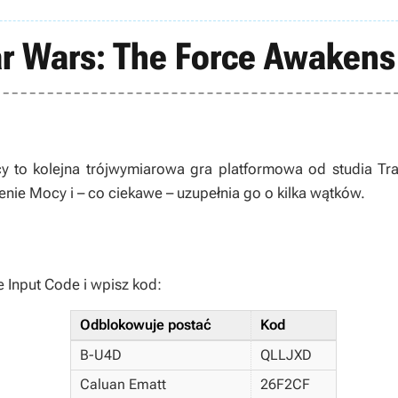
ar Wars: The Force Awakens
cy
to kolejna trójwymiarowa gra platformowa od studia Trav
nie Mocy i – co ciekawe – uzupełnia go o kilka wątków.
e Input Code i wpisz kod:
Odblokowuje postać
Kod
B-U4D
QLLJXD
Caluan Ematt
26F2CF