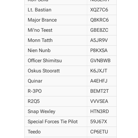
Lt. Bastian
XQZ7C6
Major Brance
Q8KRC6
Mi'no Teest
GBE8ZC
Monn Tatth
A5JR9V
Nien Nunb
P8KXSA
Officer Shimitsu
GVNBWB
Oskus Stooratt
K6JXJT
Quinar
A4EHFJ
R-3PO
BEMT2T
R2Q5
VVVSEA
Snap Wexley
HTN3RD
Special Forces Tie Pilot
59J67X
Teedo
CP6ETU