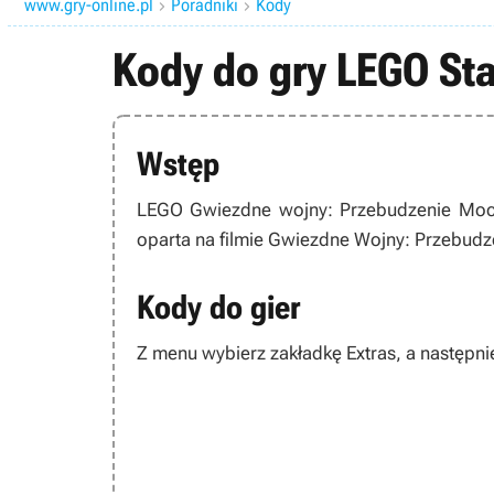
www.gry-online.pl
Poradniki
Kody


Kody do gry LEGO St
Wstęp
LEGO Gwiezdne wojny: Przebudzenie Mo
oparta na filmie Gwiezdne Wojny: Przebudze
Kody do gier
Z menu wybierz zakładkę Extras, a następni