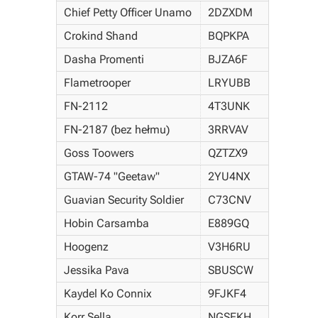
Chief Petty Officer Unamo
2DZXDM
Crokind Shand
BQPKPA
Dasha Promenti
BJZA6F
Flametrooper
LRYUBB
FN-2112
4T3UNK
FN-2187 (bez hełmu)
3RRVAV
Goss Toowers
QZTZX9
GTAW-74 "Geetaw"
2YU4NX
Guavian Security Soldier
C73CNV
Hobin Carsamba
E889GQ
Hoogenz
V3H6RU
Jessika Pava
SBUSCW
Kaydel Ko Connix
9FJKF4
Korr Sella
NGSEKH