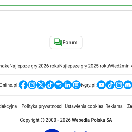

Forum
emake
Najlepsze gry 2026 roku
Najlepsze gry 2025 roku
Wiedźmin 
nline.pl:
tvgry.pl:
edakcyjna
Polityka prywatności
Ustawienia cookies
Reklama
Ze
Copyright © 2000 -
2026
Webedia Polska SA