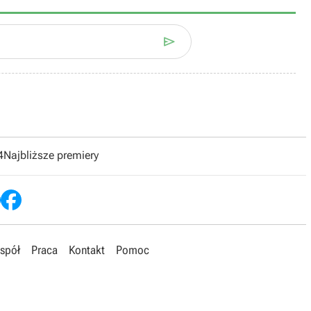

4
Najbliższe premiery
spół
Praca
Kontakt
Pomoc