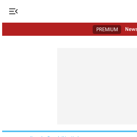

New
PREMIUM