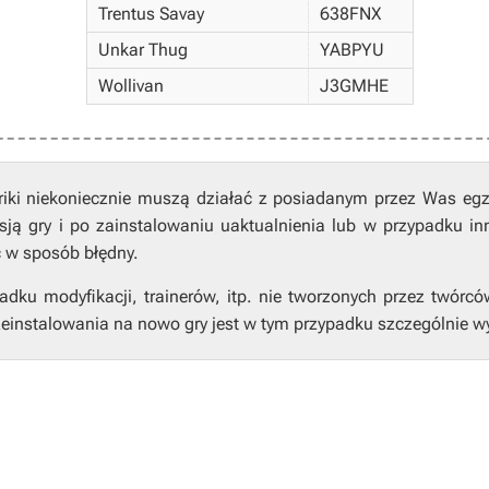
Trentus Savay
638FNX
Unkar Thug
YABPYU
Wollivan
J3GMHE
riki niekoniecznie muszą działać z posiadanym przez Was eg
ją gry i po zainstalowaniu uaktualnienia lub w przypadku in
ć w sposób błędny.
ku modyfikacji, trainerów, itp. nie tworzonych przez twórcó
einstalowania na nowo gry jest w tym przypadku szczególnie w