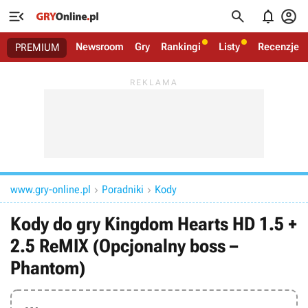




Newsroom
Gry
Rankingi
Listy
Recenzje
PREMIUM
www.gry-online.pl
Poradniki
Kody


Kody do gry Kingdom Hearts HD 1.5 +
2.5 ReMIX (Opcjonalny boss –
Phantom)