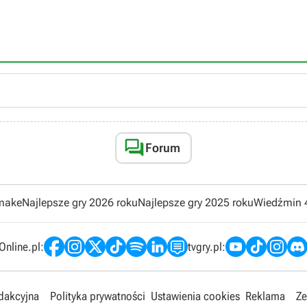

Forum
emake
Najlepsze gry 2026 roku
Najlepsze gry 2025 roku
Wiedźmin 
nline.pl:
tvgry.pl:
edakcyjna
Polityka prywatności
Ustawienia cookies
Reklama
Ze