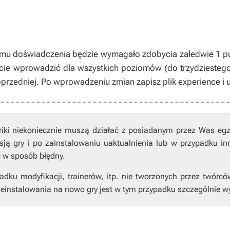
mu doświadczenia będzie wymagało zdobycia zaledwie 1 pu
ie wprowadzić dla wszystkich poziomów (do trzydziestego
oprzedniej. Po wprowadzeniu zmian zapisz plik
experience
i 
riki niekoniecznie muszą działać z posiadanym przez Was eg
ją gry i po zainstalowaniu uaktualnienia lub w przypadku in
ć w sposób błędny.
ku modyfikacji, trainerów, itp. nie tworzonych przez twórcó
einstalowania na nowo gry jest w tym przypadku szczególnie w