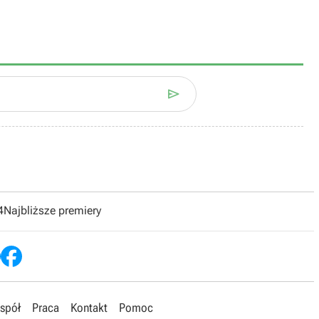

4
Najbliższe premiery
spół
Praca
Kontakt
Pomoc