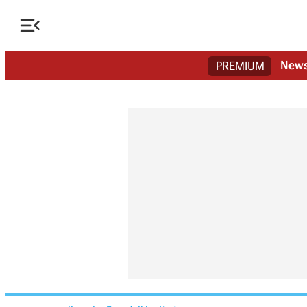

New
PREMIUM