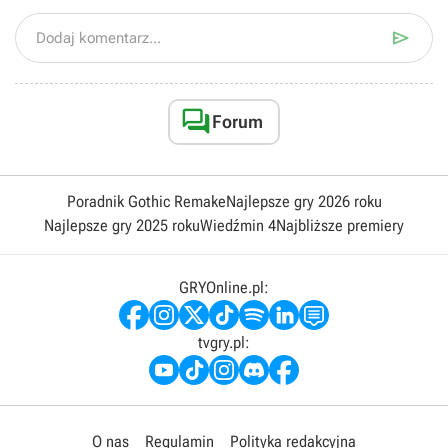

Dodaj komentarz...

Forum
Poradnik Gothic Remake
Najlepsze gry 2026 roku
Najlepsze gry 2025 roku
Wiedźmin 4
Najbliższe premiery
GRYOnline.pl:
tvgry.pl:
O nas
Regulamin
Polityka redakcyjna