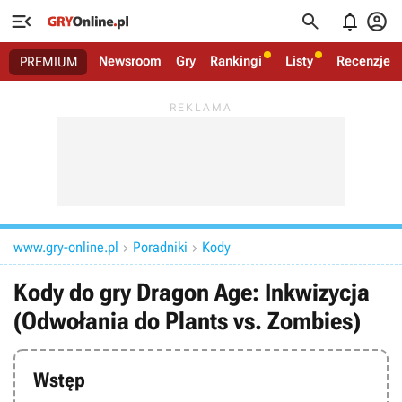




Newsroom
Gry
Rankingi
Listy
Recenzje
PREMIUM
www.gry-online.pl
Poradniki
Kody


Kody do gry Dragon Age: Inkwizycja
(Odwołania do Plants vs. Zombies)
Wstęp