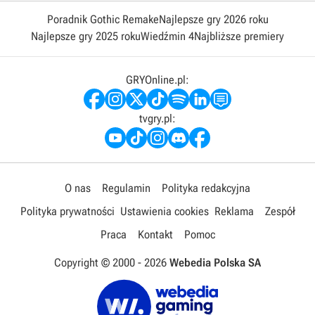
Poradnik Gothic Remake
Najlepsze gry 2026 roku
Najlepsze gry 2025 roku
Wiedźmin 4
Najbliższe premiery
GRYOnline.pl:
tvgry.pl:
O nas
Regulamin
Polityka redakcyjna
Polityka prywatności
Ustawienia cookies
Reklama
Zespół
Praca
Kontakt
Pomoc
Copyright © 2000 -
2026
Webedia Polska SA