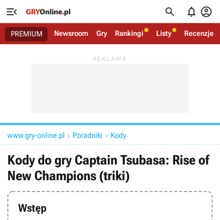




Newsroom
Gry
Rankingi
Listy
Recenzje
PREMIUM
www.gry-online.pl
Poradniki
Kody


Kody do gry Captain Tsubasa: Rise of
New Champions (triki)
Wstęp