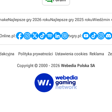
emake
Najlepsze gry 2026 roku
Najlepsze gry 2025 roku
Wiedźmin 
nline.pl:
tvgry.pl:
edakcyjna
Polityka prywatności
Ustawienia cookies
Reklama
Ze
Copyright © 2000 -
2026
Webedia Polska SA