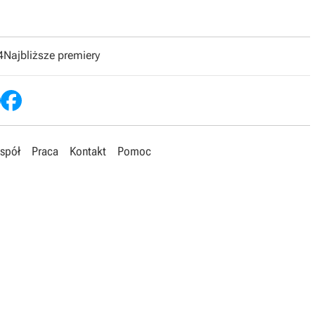
4
Najbliższe premiery
spół
Praca
Kontakt
Pomoc