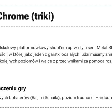
Chrome (triki)
dskulowy platformówkowy shoot’em up w stylu serii Metal 
ości, w której jako jeden z garstki ocalałych ludzi musimy zn
kolejnych poziomów i walce z przeciwnikami za pomocą roz
czeniu gry
h bohaterów (Raijin i Suhaila), poziom trudności Hardcore 