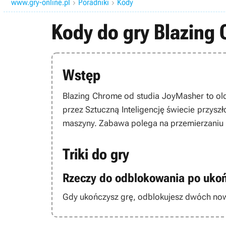
www.gry-online.pl
Poradniki
Kody


Kody do gry Blazing 
Wstęp
Blazing Chrome
od studia JoyMasher to ol
przez Sztuczną Inteligencję świecie przyszł
maszyny. Zabawa polega na przemierzaniu 
Triki do gry
Rzeczy do odblokowania po ukoń
Gdy ukończysz grę, odblokujesz dwóch nowyc