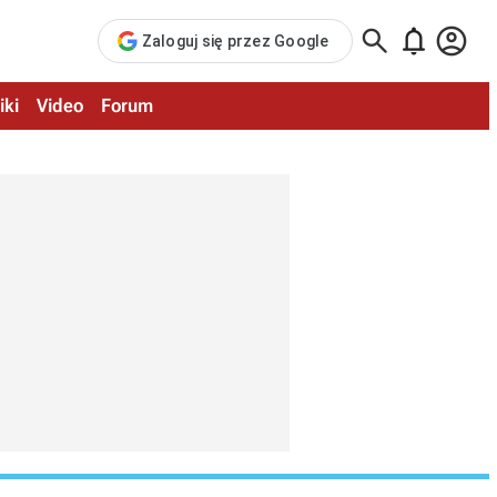



Zaloguj się przez Google
iki
Video
Forum