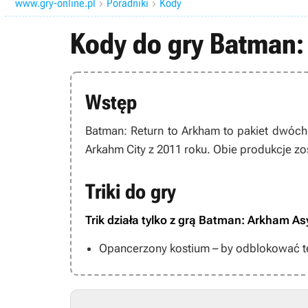
www.gry-online.pl
Poradniki
Kody


Kody do gry Batman:
Wstęp
Batman: Return to Arkham
to pakiet dwóch 
Arkahm City
z 2011 roku. Obie produkcje z
Triki do gry
Trik działa tylko z grą Batman: Arkham A
Opancerzony kostium – by odblokować ten