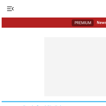

New
PREMIUM