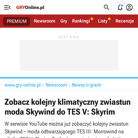




Newsroom
Gry
Rankingi
Listy
Recenzje
PREMIUM
www.gry-online.pl
Newsroom
Newsy o grach


Zobacz kolejny klimatyczny zwiastun
moda Skywind do TES V: Skyrim
W serwisie YouTube można już zobaczyć kolejny zwiastun
Skywind – moda odtwarzającego TES III: Morrowind na