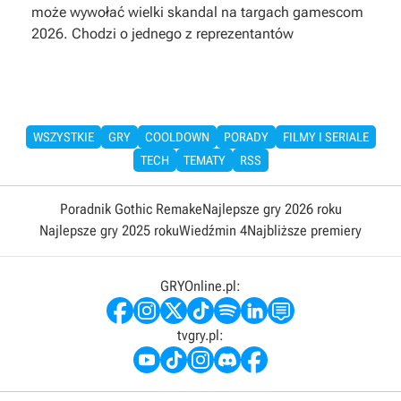
może wywołać wielki skandal na targach gamescom
2026. Chodzi o jednego z reprezentantów
WSZYSTKIE
GRY
COOLDOWN
PORADY
FILMY I SERIALE
TECH
TEMATY
RSS
Poradnik Gothic Remake
Najlepsze gry 2026 roku
Najlepsze gry 2025 roku
Wiedźmin 4
Najbliższe premiery
GRYOnline.pl:
tvgry.pl: