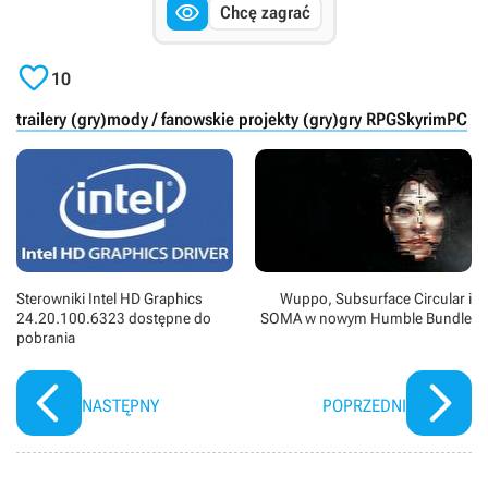

Chcę zagrać

10
trailery (gry)
mody / fanowskie projekty (gry)
gry RPG
Skyrim
PC
Sterowniki Intel HD Graphics
Wuppo, Subsurface Circular i
24.20.100.6323 dostępne do
SOMA w nowym Humble Bundle
pobrania
NASTĘPNY
POPRZEDNI