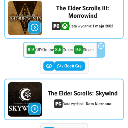
The Elder Scrolls III:
Morrowind

Data wydania:
1 maja 2002

8.9
8.6
9.5
GRYOnline
Gracze
Steam


Oceń Grę
The Elder Scrolls: Skywind
Data wydania:
Data Nieznana
