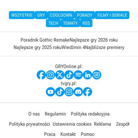
WSZYSTKIE
GRY
COOLDOWN
PORADY
FILMY I SERIALE
TECH
TEMATY
RSS
Poradnik Gothic Remake
Najlepsze gry 2026 roku
Najlepsze gry 2025 roku
Wiedźmin 4
Najbliższe premiery
GRYOnline.pl:
tvgry.pl:
O nas
Regulamin
Polityka redakcyjna
Polityka prywatności
Ustawienia cookies
Reklama
Zespół
Praca
Kontakt
Pomoc