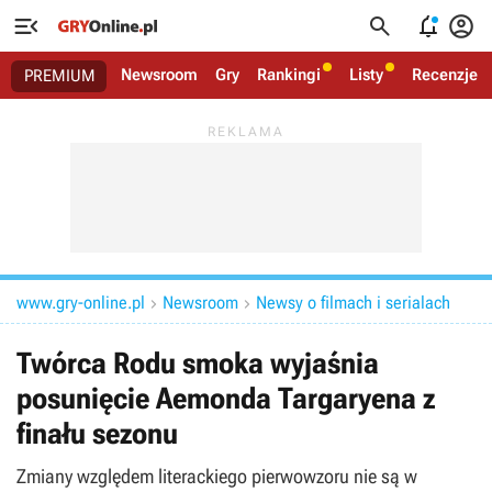




Newsroom
Gry
Rankingi
Listy
Recenzje
PREMIUM
www.gry-online.pl
Newsroom
Newsy o filmach i serialach


Twórca Rodu smoka wyjaśnia
posunięcie Aemonda Targaryena z
finału sezonu
Zmiany względem literackiego pierwowzoru nie są w