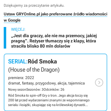
Dziękujemy za przeczytanie artykułu.
Ustaw GRYOnline.pl jako preferowane źródło wiadomości
w Google
WIĘCEJ:
„Jest dla graczy, ale nie ma przemocy, jakiej
pragną”. Reżyser tłumaczy się z klapy, która
straciła blisko 80 mln dolarów
SERIAL:
Ród Smoka
(House of the Dragon)
premiera: 2022

dramat, fantasy, przygodowy, akcja, tajemnica
Nowy sezon
Sezonów: 3
Odcinków: 26
Ród Smoka to spin-off Gry o tron. Jego akcja toczy się
200 lat przed wydarzeniami znanymi ze wspomnianego
serialu i książki, skupiając się na królewskiej dynastii
Targaryenów - od szczytu jej potęgi aż do upadku. Ród