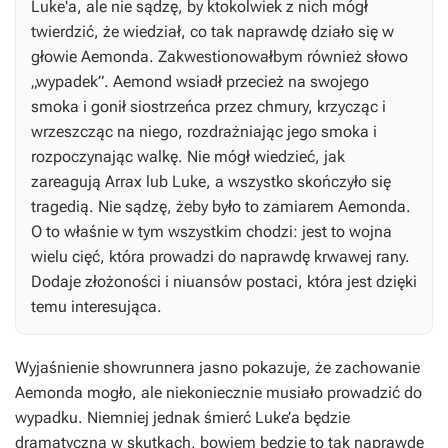
Luke'a, ale nie sądzę, by ktokolwiek z nich mógł
twierdzić, że wiedział, co tak naprawdę działo się w
głowie Aemonda. Zakwestionowałbym również słowo
„wypadek”. Aemond wsiadł przecież na swojego
smoka i gonił siostrzeńca przez chmury, krzycząc i
wrzeszcząc na niego, rozdrażniając jego smoka i
rozpoczynając walkę. Nie mógł wiedzieć, jak
zareagują Arrax lub Luke, a wszystko skończyło się
tragedią. Nie sądzę, żeby było to zamiarem Aemonda.
O to właśnie w tym wszystkim chodzi: jest to wojna
wielu cięć, która prowadzi do naprawdę krwawej rany.
Dodaje złożoności i niuansów postaci, która jest dzięki
temu interesująca.
Wyjaśnienie showrunnera jasno pokazuje, że zachowanie
Aemonda mogło, ale niekoniecznie musiało prowadzić do
wypadku. Niemniej jednak śmierć Luke’a będzie
dramatyczna w skutkach, bowiem będzie to tak naprawdę