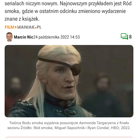
serialach niczym nowym. Najnowszym przykładem jest Ród
smoka, gdzie w ostatnim odcinku zmieniono wydarzenie
znane z książek.

8
Marcin Nic
24 października 2022 14:53
Twórca Rodu smoka wyjaśnia posunięcie Aemonda Targaryena z finału
sezonu
Źródło: Ród smoka; Miguel Sapochnik i Ryan Condal; HBO; 2022
.