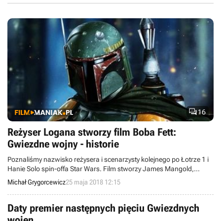

16
Reżyser Logana stworzy film Boba Fett:
Gwiezdne wojny - historie
Poznaliśmy nazwisko reżysera i scenarzysty kolejnego po Łotrze 1 i
Hanie Solo spin-offa Star Wars. Film stworzy James Mangold,
twórca takich produkcji jak Logan, Wolverine i 3:10 do Yumy.
Michał Grygorcewicz
25 maja 2018 12:15
Daty premier następnych pięciu Gwiezdnych
wojen