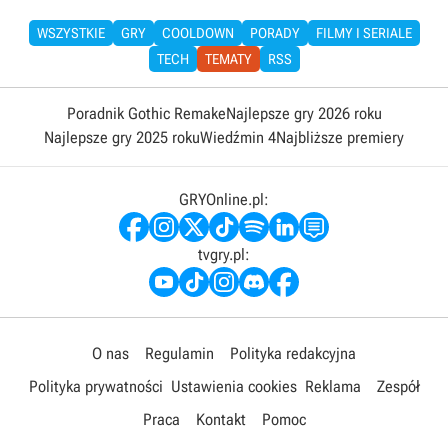
WSZYSTKIE
GRY
COOLDOWN
PORADY
FILMY I SERIALE
TECH
TEMATY
RSS
Poradnik Gothic Remake
Najlepsze gry 2026 roku
Najlepsze gry 2025 roku
Wiedźmin 4
Najbliższe premiery
GRYOnline.pl:
tvgry.pl:
O nas
Regulamin
Polityka redakcyjna
Polityka prywatności
Ustawienia cookies
Reklama
Zespół
Praca
Kontakt
Pomoc