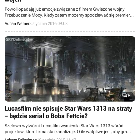
Powoli opadają już emocje związane z filmem Gwiezdne wojny:
Przebudzenie Mocy. Kiedy zatem możemy spodziewać się premier
kolejnych pięciu odsłon kinowej serii?
Adrian Werner
3 stycznia 2016 09:08

6
Lucasfilm nie spisuje Star Wars 1313 na straty
– będzie serial o Boba Fettcie?
Szefowa wytwórni Lucasfilm wymieniła Star Wars 1313 wśród
projektów, które firma stale analizuje. O ile wątpliwe jest, aby gra
miała zostać wskrzeszona, to niewykluczone, że niewykorzystane