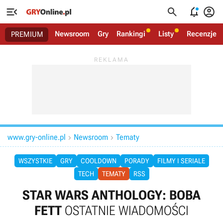




Newsroom
Gry
Rankingi
Listy
Recenzje
PREMIUM
www.gry-online.pl
Newsroom
Tematy


WSZYSTKIE
GRY
COOLDOWN
PORADY
FILMY I SERIALE
TECH
TEMATY
RSS
STAR WARS ANTHOLOGY: BOBA
FETT
OSTATNIE WIADOMOŚCI