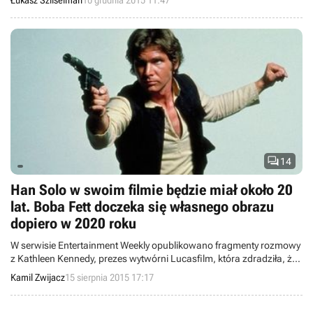
Łukasz Szliselman
10 grudnia 2015 11:47
wątki ze Star Wars 1313 powrócą w przyszłym serialu lub filmie.

14
Han Solo w swoim filmie będzie miał około 20
lat. Boba Fett doczeka się własnego obrazu
dopiero w 2020 roku
W serwisie Entertainment Weekly opublikowano fragmenty rozmowy
z Kathleen Kennedy, prezes wytwórni Lucasfilm, która zdradziła, że
Han Solo w swoim filmie będzie miał około 20 lat, a Boba Fett
Kamil Zwijacz
15 sierpnia 2015 17:17
doczeka się własnego obrazu dopiero gdzieś w 2020 roku.