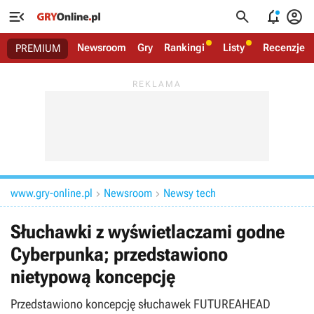




Newsroom
Gry
Rankingi
Listy
Recenzje
PREMIUM
www.gry-online.pl
Newsroom
Newsy tech


Słuchawki z wyświetlaczami godne
Cyberpunka; przedstawiono
nietypową koncepcję
Przedstawiono koncepcję słuchawek FUTUREAHEAD