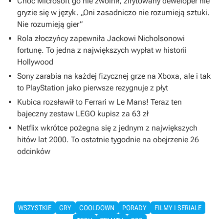
Choć Microsoft go nie zwolnił, zirytowany deweloper nie
gryzie się w język. „Oni zasadniczo nie rozumieją sztuki.
Nie rozumieją gier”
Rola złoczyńcy zapewniła Jackowi Nicholsonowi
fortunę. To jedna z największych wypłat w historii
Hollywood
Sony zarabia na każdej fizycznej grze na Xboxa, ale i tak
to PlayStation jako pierwsze rezygnuje z płyt
Kubica rozsławił to Ferrari w Le Mans! Teraz ten
bajeczny zestaw LEGO kupisz za 63 zł
Netflix wkrótce pożegna się z jednym z największych
hitów lat 2000. To ostatnie tygodnie na obejrzenie 26
odcinków
WSZYSTKIE
GRY
COOLDOWN
PORADY
FILMY I SERIALE