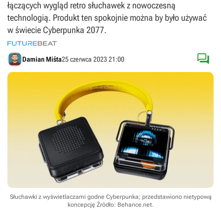
łączących wygląd retro słuchawek z nowoczesną
technologią. Produkt ten spokojnie można by było używać
w świecie Cyberpunka 2077.

Damian Miśta
25 czerwca 2023 21:00
Słuchawki z wyświetlaczami godne Cyberpunka; przedstawiono nietypową
koncepcję
Źródło: Behance.net
.