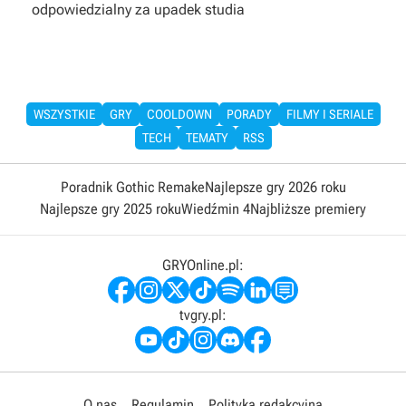
odpowiedzialny za upadek studia
WSZYSTKIE
GRY
COOLDOWN
PORADY
FILMY I SERIALE
TECH
TEMATY
RSS
Poradnik Gothic Remake
Najlepsze gry 2026 roku
Najlepsze gry 2025 roku
Wiedźmin 4
Najbliższe premiery
GRYOnline.pl:
tvgry.pl:
O nas
Regulamin
Polityka redakcyjna