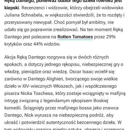
Ręką Dantego
, ponieważ odbiór tego dzieła również jest
kiepski
. Recenzenci i widzowie, którzy obejrzeli widowisko
Juliana Schnabela, w większości stwierdzili, że to rozdęty i
przerysowany niewypał. Choć pomysł był ambitny, nie
udało się go poprawnie zrealizować. Na ten moment
Ręką
Dantego
jest polecane na
Rotten Tomatoes
przez 29%
krytyków oraz 44% widzów.
Akcja
Ręką Dantego
rozgrywa się w dwóch różnych
epokach, a dotyczy jednego rękopisu, niebezpiecznej gry o
władzę, pieniądze oraz wiedzę. Oscar Isaac wcielił się
zarówno w Dantego Alighieri, tworzącego swoje wielkie
dzieło w XIV-wiecznych Włoszech, jak i współczesnego
pisarza Nicka Toschesa, który zostaje wciągnięty w mafijną
intrygę związaną z legendarnym rękopisem
Boskiej
komedii
. Ściągnięty przez mafijnego bossa jako znawca
Dantego, Nick wyrusza na niebezpieczną podróż, aby
ukraść i potwierdzić autentyczność bezcennego dzieła. W
tym widowisku granica między sztuką, obsesją i przemocą