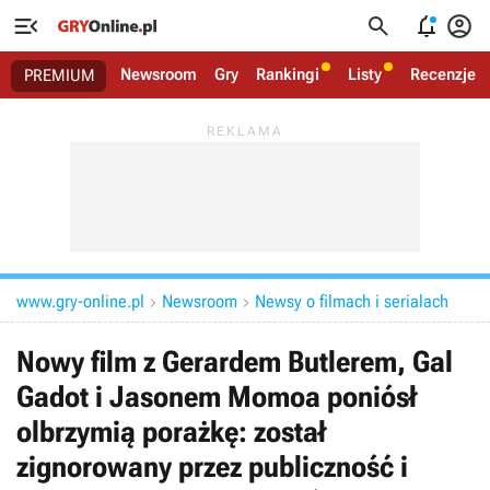




Newsroom
Gry
Rankingi
Listy
Recenzje
PREMIUM
www.gry-online.pl
Newsroom
Newsy o filmach i serialach


Nowy film z Gerardem Butlerem, Gal
Gadot i Jasonem Momoa poniósł
olbrzymią porażkę: został
zignorowany przez publiczność i