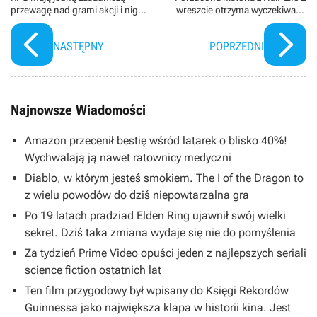
przewagę nad grami akcji i nigdy
wreszcie otrzyma wyczekiwane
nie będą przestarzałe
zakończenie
NASTĘPNY
POPRZEDNI
Najnowsze Wiadomości
Amazon przecenił bestię wśród latarek o blisko 40%!
Wychwalają ją nawet ratownicy medyczni
Diablo, w którym jesteś smokiem. The I of the Dragon to
z wielu powodów do dziś niepowtarzalna gra
Po 19 latach pradziad Elden Ring ujawnił swój wielki
sekret. Dziś taka zmiana wydaje się nie do pomyślenia
Za tydzień Prime Video opuści jeden z najlepszych seriali
science fiction ostatnich lat
Ten film przygodowy był wpisany do Księgi Rekordów
Guinnessa jako największa klapa w historii kina. Jest