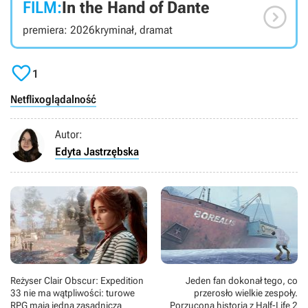
FILM:
In the Hand of Dante

premiera: 2026
kryminał, dramat

1
Netflix
oglądalność
Autor:
Edyta Jastrzębska
Reżyser Clair Obscur: Expedition
Jeden fan dokonał tego, co
33 nie ma wątpliwości: turowe
przerosło wielkie zespoły.
RPG mają jedną zasadniczą
Porzucona historia z Half-Life 2