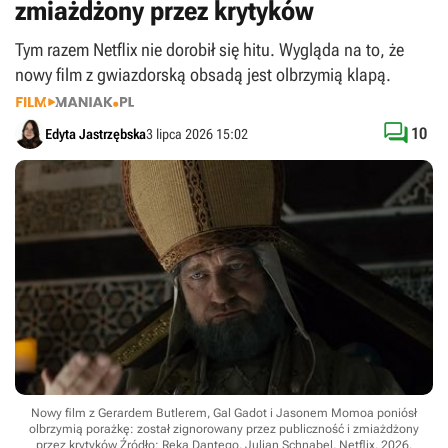
zmiażdżony przez krytyków
Tym razem Netflix nie dorobił się hitu. Wygląda na to, że
nowy film z gwiazdorską obsadą jest olbrzymią klapą.

10
Edyta Jastrzębska
3 lipca 2026 15:02
Nowy film z Gerardem Butlerem, Gal Gadot i Jasonem Momoa poniósł
olbrzymią porażkę: został zignorowany przez publiczność i zmiażdżony
przez krytyków
Źródło: Ręką Dantego, Julian Schnabel, Netflix, 2026
.