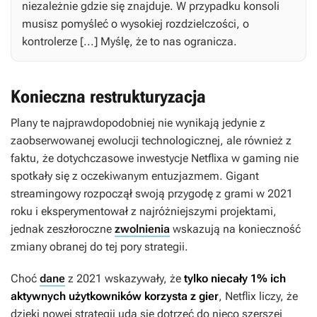
niezależnie gdzie się znajduje. W przypadku konsoli
musisz pomyśleć o wysokiej rozdzielczości, o
kontrolerze [...] Myślę, że to nas ogranicza.
Konieczna restrukturyzacja
Plany te najprawdopodobniej nie wynikają jedynie z
zaobserwowanej ewolucji technologicznej, ale również z
faktu, że dotychczasowe inwestycje Netflixa w gaming nie
spotkały się z oczekiwanym entuzjazmem. Gigant
streamingowy rozpoczął swoją przygodę z grami w 2021
roku i eksperymentował z najróżniejszymi projektami,
jednak zeszłoroczne
zwolnienia
wskazują na konieczność
zmiany obranej do tej pory strategii.
Choć
dane
z 2021 wskazywały, że
tylko niecały 1% ich
aktywnych użytkowników korzysta z gier
, Netflix liczy, że
dzięki nowej strategii uda się dotrzeć do nieco szerszej