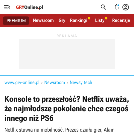




Newsroom
Gry
Rankingi
Listy
Recenzje
PREMIUM
www.gry-online.pl
Newsroom
Newsy tech


Konsole to przeszłość? Netflix uważa,
że najmłodsze pokolenie chce czegoś
innego niż PS6
Netflix stawia na mobilność. Prezes działu gier, Alain