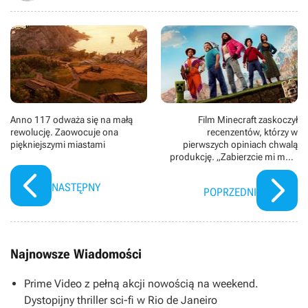
Anno 117 odważa się na małą
Film Minecraft zaskoczył
rewolucję. Zaowocuje ona
recenzentów, którzy w
piękniejszymi miastami
pierwszych opiniach chwalą
produkcję. „Zabierzcie mi moją
kartę kinomana, bo myślę, że był
całkiem fajny”
NASTĘPNY
POPRZEDNI
Najnowsze Wiadomości
Prime Video z pełną akcji nowością na weekend.
Dystopijny thriller sci-fi w Rio de Janeiro