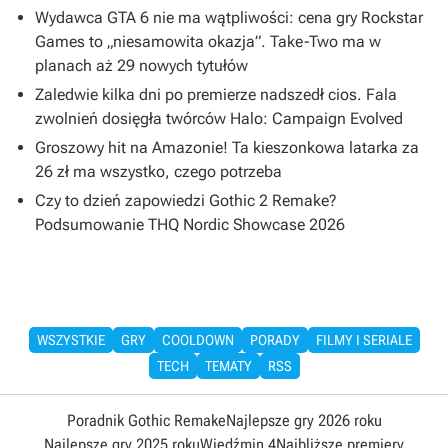
Wydawca GTA 6 nie ma wątpliwości: cena gry Rockstar
Games to „niesamowita okazja”. Take-Two ma w
planach aż 29 nowych tytułów
Zaledwie kilka dni po premierze nadszedł cios. Fala
zwolnień dosięgła twórców Halo: Campaign Evolved
Groszowy hit na Amazonie! Ta kieszonkowa latarka za
26 zł ma wszystko, czego potrzeba
Czy to dzień zapowiedzi Gothic 2 Remake?
Podsumowanie THQ Nordic Showcase 2026
WSZYSTKIE
GRY
COOLDOWN
PORADY
FILMY I SERIALE
TECH
TEMATY
RSS
Poradnik Gothic Remake
Najlepsze gry 2026 roku
Najlepsze gry 2025 roku
Wiedźmin 4
Najbliższe premiery