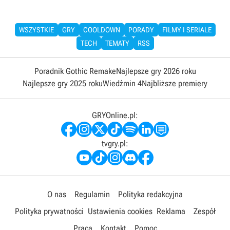
WSZYSTKIE
GRY
COOLDOWN
PORADY
FILMY I SERIALE
TECH
TEMATY
RSS
Poradnik Gothic Remake
Najlepsze gry 2026 roku
Najlepsze gry 2025 roku
Wiedźmin 4
Najbliższe premiery
GRYOnline.pl:
tvgry.pl:
O nas
Regulamin
Polityka redakcyjna
Polityka prywatności
Ustawienia cookies
Reklama
Zespół
Praca
Kontakt
Pomoc