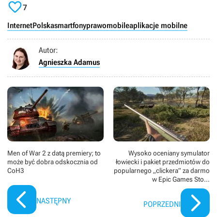

7
Internet
Polska
smartfony
prawo
mobile
aplikacje mobilne
Autor:
Agnieszka Adamus
Men of War 2 z datą premiery; to
Wysoko oceniany symulator
może być dobra odskocznia od
łowiecki i pakiet przedmiotów do
CoH3
popularnego „clickera” za darmo
w Epic Games Store
[Aktualizacja]
NASTĘPNY
POPRZEDNI