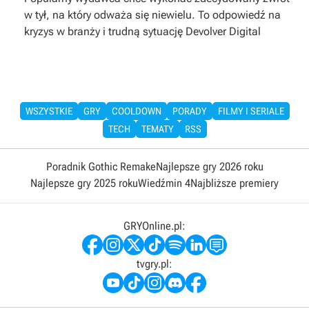
w tył, na który odważa się niewielu. To odpowiedź na
kryzys w branży i trudną sytuację Devolver Digital
WSZYSTKIE
GRY
COOLDOWN
PORADY
FILMY I SERIALE
TECH
TEMATY
RSS
Poradnik Gothic Remake
Najlepsze gry 2026 roku
Najlepsze gry 2025 roku
Wiedźmin 4
Najbliższe premiery
GRYOnline.pl:
tvgry.pl: