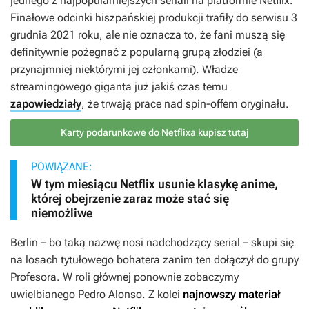
jednego z najpopularniejszych seriali na platformie Netflix.
Finałowe odcinki hiszpańskiej produkcji trafiły do serwisu 3
grudnia 2021 roku, ale nie oznacza to, że fani muszą się
definitywnie pożegnać z popularną grupą złodziei (a
przynajmniej niektórymi jej członkami). Władze
streamingowego giganta już jakiś czas temu
zapowiedziały
, że trwają prace nad spin-offem oryginału.
Karty podarunkowe do Netflixa kupisz tutaj
POWIĄZANE:
W tym miesiącu Netflix usunie klasykę anime,
której obejrzenie zaraz może stać się
niemożliwe
Berlin
– bo taką nazwę nosi nadchodzący serial – skupi się
na losach tytułowego bohatera zanim ten dołączył do grupy
Profesora. W roli głównej ponownie zobaczymy
uwielbianego Pedro Alonso. Z kolei
najnowszy materiał