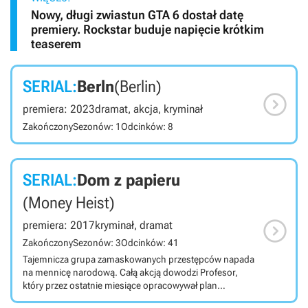
Nowy, długi zwiastun GTA 6 dostał datę
premiery. Rockstar buduje napięcie krótkim
teaserem
SERIAL:
Berln
(Berlin)

premiera: 2023
dramat, akcja, kryminał
Zakończony
Sezonów: 1
Odcinków: 8
SERIAL:
Dom z papieru
(Money Heist)

premiera: 2017
kryminał, dramat
Zakończony
Sezonów: 3
Odcinków: 41
Tajemnicza grupa zamaskowanych przestępców napada
na mennicę narodową. Całą akcją dowodzi Profesor,
który przez ostatnie miesiące opracowywał plan
gigantycznego rabunku. Pomimo szczegółowo