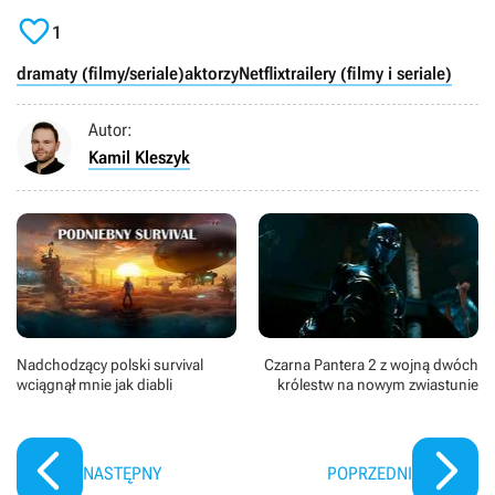
opracowanego planu nie wszystko idzie tak, jak

powinno.
1
dramaty (filmy/seriale)
aktorzy
Netflix
trailery (filmy i seriale)
Autor:
Kamil Kleszyk
Nadchodzący polski survival
Czarna Pantera 2 z wojną dwóch
wciągnął mnie jak diabli
królestw na nowym zwiastunie
NASTĘPNY
POPRZEDNI