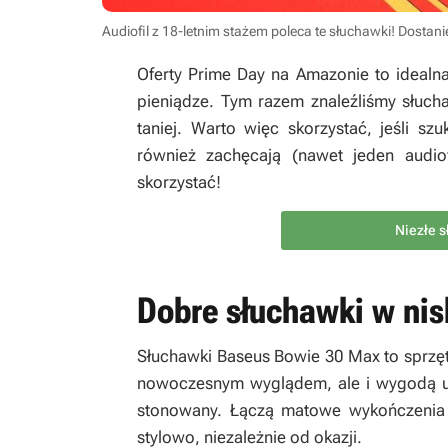
Audiofil z 18-letnim stażem poleca te słuchawki! Dostani
Oferty Prime Day na Amazonie to idealna
pieniądze. Tym razem znaleźliśmy słuc
taniej. Warto więc skorzystać, jeśli s
również zachęcają (nawet jeden audiof
skorzystać!
Niezłe s
Dobre słuchawki w nis
Słuchawki Baseus Bowie 30 Max to sprzęt,
nowoczesnym wyglądem, ale i wygodą uży
stonowany. Łączą matowe wykończenia z
stylowo, niezależnie od okazji.