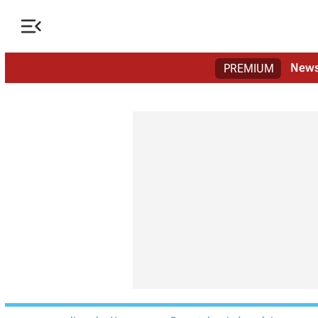

New
PREMIUM