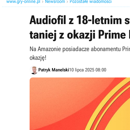
www.gry-online.pl
Newsroom
Pozostałe wiadomości


Audiofil z 18-letnim
taniej z okazji Prime
Na Amazonie posiadacze abonamentu Prim
okazję!
Patryk Manelski
10 lipca 2025 08:00