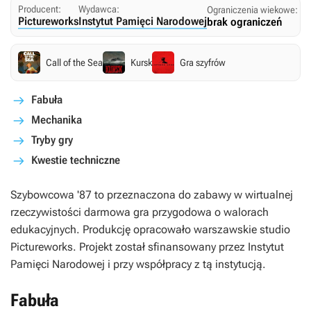
Producent:
Wydawca:
Ograniczenia wiekowe:
Pictureworks
Instytut Pamięci Narodowej
brak ograniczeń
Call of the Sea
Kursk
Gra szyfrów
Fabuła
Mechanika
Tryby gry
Kwestie techniczne
Szybowcowa '87
to przeznaczona do zabawy w wirtualnej
rzeczywistości darmowa gra przygodowa o walorach
edukacyjnych. Produkcję opracowało warszawskie studio
Pictureworks. Projekt został sfinansowany przez Instytut
Pamięci Narodowej i przy współpracy z tą instytucją.
Fabuła