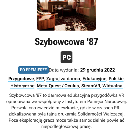
Szybowcowa '87
Data wydania:
29 grudnia 2022
PO PREMIERZE
Przygodowe
,
FPP
,
Zagraj za darmo
,
Edukacyjne
,
Polskie
,
Historyczne
,
Meta Quest / Oculus
,
SteamVR
,
Wirtualna
rzeczywistość (VR)
,
Lata 80.
,
Singleplayer
Szybowcowa '87 to darmowa edukacyjna przygodówka VR
opracowana we współpracy z Instytutem Pamięci Narodowej.
Pozwala ona zwiedzić mieszkanie, gdzie w czasach PRL
zlokalizowana była tajna drukarnia Solidarności Walczącej.
Poza eksploracją gracz może także samodzielnie powielać
niepodległościową prasę.