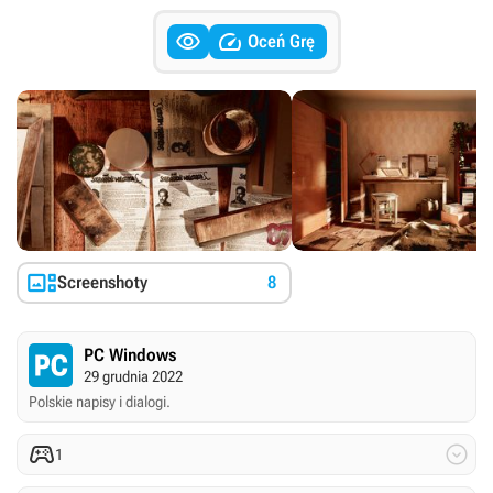


Oceń Grę

Screenshoty
8
PC Windows
29 grudnia 2022
Polskie napisy i dialogi.


1