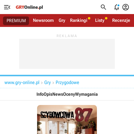




Newsroom
Gry
Rankingi
Listy
Recenzje
PREMIUM
www.gry-online.pl
Gry
Przygodowe


Info
Opis
News
Oceny
Wymagania