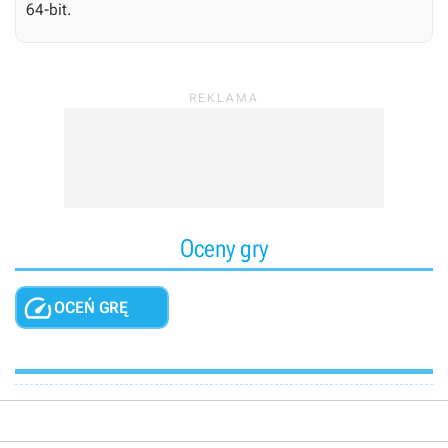
64-bit.
Oceny gry

OCEŃ GRĘ