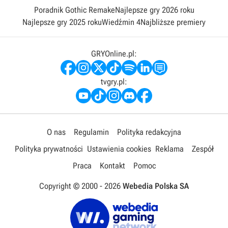
Poradnik Gothic Remake
Najlepsze gry 2026 roku
Najlepsze gry 2025 roku
Wiedźmin 4
Najbliższe premiery
GRYOnline.pl:
tvgry.pl:
O nas
Regulamin
Polityka redakcyjna
Polityka prywatności
Ustawienia cookies
Reklama
Zespół
Praca
Kontakt
Pomoc
Copyright © 2000 -
2026
Webedia Polska SA