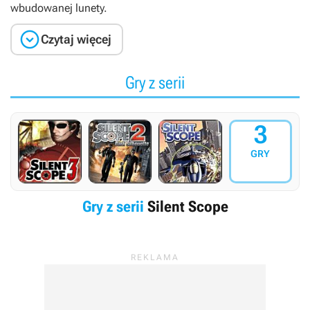
wbudowanej lunety.

Czytaj więcej
Gry z serii
3
GRY
Gry z serii
Silent Scope