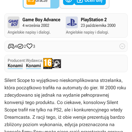


6.3
Oceń Grę
Gracze
Game Boy Advance
PlayStation 2
4 września 2002
23 października 2000
Angielskie napisy i dialogi.
Angielskie napisy i dialogi.




4
2
3
Producent:
Wydawca:
Konami
Konami
Silent Scope
to wyjątkowo nieskomplikowana strzelanka,
która początkowo trafiła na automaty do gier. W 2000 roku
zdecydowano się jednak na wydanie pełnoprawnej
konwersji tego produktu. Co ciekawe, konsolowy
Silent
Scope
trafił nie tylko na PS2, ale i konkurencyjnego wtedy
Dreamcasta. Z racji tego, iż obie wersje prezentują bardzo
zbliżony poziom wykonania, edycja przeznaczona na
konsolę firmy Sony może nieco razić przestarzałą oprawą