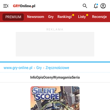




Newsroom
Gry
Rankingi
Listy
Recenzje
PREMIUM
www.gry-online.pl
Gry
Zręcznościowe


Info
Opis
Oceny
Wymagania
Seria