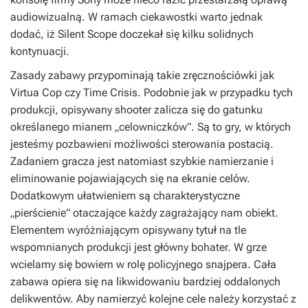
audiowizualną. W ramach ciekawostki warto jednak
dodać, iż
Silent Scope
doczekał się kilku solidnych
kontynuacji.
Zasady zabawy przypominają takie zręcznościówki jak
Virtua Cop
czy
Time Crisis
. Podobnie jak w przypadku tych
produkcji, opisywany shooter zalicza się do gatunku
określanego mianem „celowniczków”. Są to gry, w których
jesteśmy pozbawieni możliwości sterowania postacią.
Zadaniem gracza jest natomiast szybkie namierzanie i
eliminowanie pojawiających się na ekranie celów.
Dodatkowym ułatwieniem są charakterystyczne
„pierścienie” otaczające każdy zagrażający nam obiekt.
Elementem wyróżniającym opisywany tytuł na tle
wspomnianych produkcji jest główny bohater. W grze
wcielamy się bowiem w rolę policyjnego snajpera. Cała
zabawa opiera się na likwidowaniu bardziej oddalonych
delikwentów. Aby namierzyć kolejne cele należy korzystać z