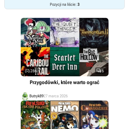
Pozycji na liście:
3


286
6
Przygodówki, które warto ograć
Butryk89
27 marca 2026