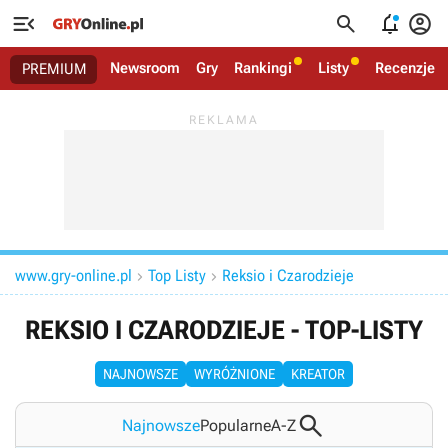




Newsroom
Gry
Rankingi
Listy
Recenzje
PREMIUM
www.gry-online.pl
Top Listy
Reksio i Czarodzieje


REKSIO I CZARODZIEJE - TOP-LISTY
NAJNOWSZE
WYRÓŻNIONE
KREATOR

Najnowsze
Popularne
A-Z