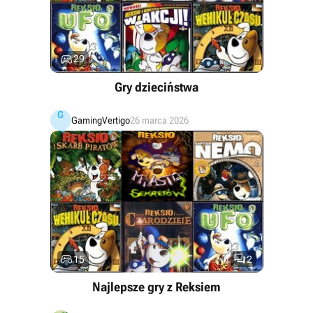

29
Gry dzieciństwa
G
GamingVertigo
26 marca 2026


15
2
Najlepsze gry z Reksiem