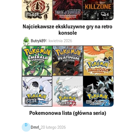


448
4
Najciekawsze ekskluzywne gry na retro
konsole
Butryk89
1 kwietnia 2026

34
Pokemonowa lista (główna seria)
D
Dmrl_
20 lutego 2026