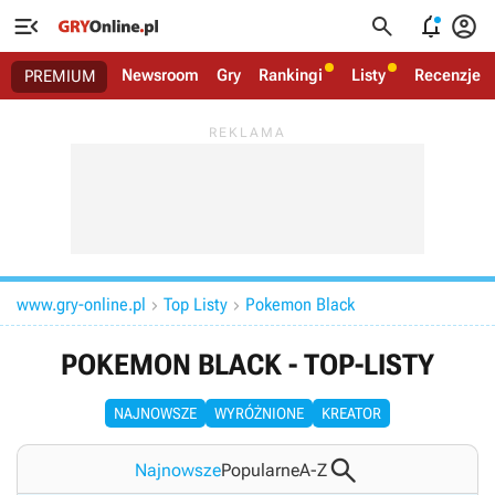




Newsroom
Gry
Rankingi
Listy
Recenzje
PREMIUM
www.gry-online.pl
Top Listy
Pokemon Black


POKEMON BLACK - TOP-LISTY
NAJNOWSZE
WYRÓŻNIONE
KREATOR

Najnowsze
Popularne
A-Z