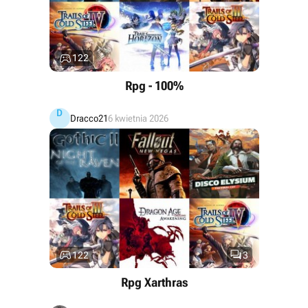

122
Rpg - 100%
D
Dracco21
6 kwietnia 2026


122
3
Rpg Xarthras