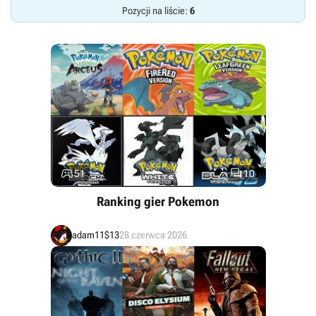
Pozycji na liście:
6


51
10
Ranking gier Pokemon
adam11$13
28 czerwca 2026