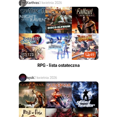
Xarthras
3 kwietnia 2026


122
49
RPG - lista ostateczna
kęsik
2 kwietnia 2026