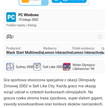
PC Windows
15 lutego 2002
Polskie napisy i dialogi.


2
Producent:
Wydawca:
Polski wydawca:
Ogra
Black Start Multimedia
Lemon Interactive
Lemon Interactive
bra
Winter Olympics:
Sydney 2000
Salt Lake 2002
Lillehammer '94
Gra sportowa stworzona specjalnie z okazji Olimpiady
Zimowej 2002 w Salt Like City. Każdy gracz ma okazję
wziąć udział w czterech konkursach olimpijskich. Na
gracza czeka stroma trasa zjazdowa, super slalom gigant,
zawody snowboardowe oraz konkurs skoków narciarskich.