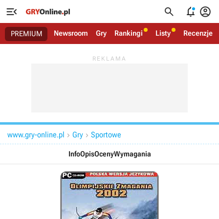




Newsroom
Gry
Rankingi
Listy
Recenzje
PREMIUM
www.gry-online.pl
Gry
Sportowe


Info
Opis
Oceny
Wymagania