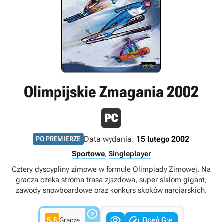
Olimpijskie Zmagania 2002
Data wydania:
15 lutego 2002
PO PREMIERZE
Sportowe
,
Singleplayer
Cztery dyscypliny zimowe w formule Olimpiady Zimowej. Na
gracza czeka stroma trasa zjazdowa, super slalom gigant,
zawody snowboardowe oraz konkurs skoków narciarskich.



5.8
Oceń Grę
Gracze