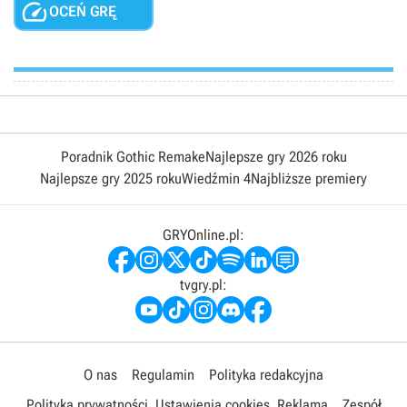

OCEŃ GRĘ
Poradnik Gothic Remake
Najlepsze gry 2026 roku
Najlepsze gry 2025 roku
Wiedźmin 4
Najbliższe premiery
GRYOnline.pl:
tvgry.pl:
O nas
Regulamin
Polityka redakcyjna
Polityka prywatności
Ustawienia cookies
Reklama
Zespół