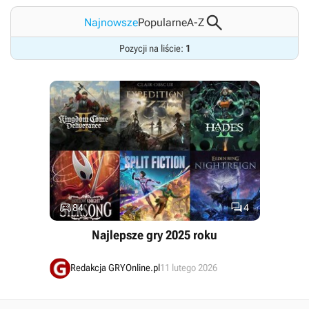

Najnowsze
Popularne
A-Z
Pozycji na liście:
1


84
4
Najlepsze gry 2025 roku
Redakcja GRYOnline.pl
11 lutego 2026