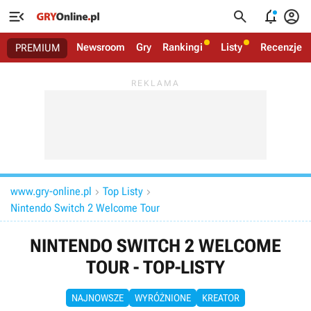




Newsroom
Gry
Rankingi
Listy
Recenzje
PREMIUM
www.gry-online.pl
Top Listy


Nintendo Switch 2 Welcome Tour
NINTENDO SWITCH 2 WELCOME
TOUR - TOP-LISTY
NAJNOWSZE
WYRÓŻNIONE
KREATOR