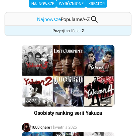
NAJNOWSZE
WYRÓŻNIONE
KREATOR

Najnowsze
Popularne
A-Z
Pozycji na liście:
2


23
4
Osobisty ranking serii Yakuza
1000iqhere
1 kwietnia 2026