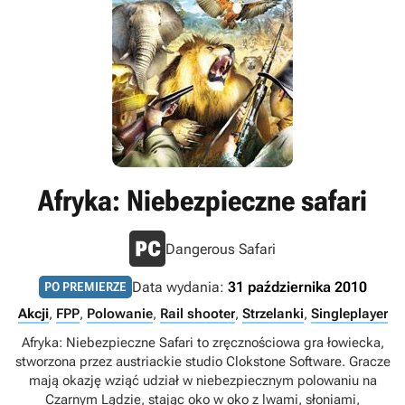
Afryka: Niebezpieczne safari
Dangerous Safari
Data wydania:
31 października 2010
PO PREMIERZE
Akcji
,
FPP
,
Polowanie
,
Rail shooter
,
Strzelanki
,
Singleplayer
Afryka: Niebezpieczne Safari to zręcznościowa gra łowiecka,
stworzona przez austriackie studio Clokstone Software. Gracze
mają okazję wziąć udział w niebezpiecznym polowaniu na
Czarnym Lądzie, stając oko w oko z lwami, słoniami,