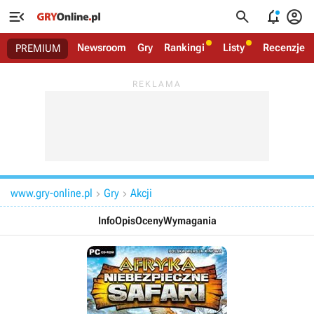




Newsroom
Gry
Rankingi
Listy
Recenzje
PREMIUM
www.gry-online.pl
Gry
Akcji


Info
Opis
Oceny
Wymagania