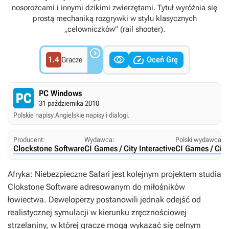
nosorożcami i innymi dzikimi zwierzętami. Tytuł wyróżnia się
prostą mechaniką rozgrywki w stylu klasycznych
„celowniczków” (rail shooter).



1.4
Oceń Grę
Gracze
PC Windows
31 października 2010
Polskie napisy.
Angielskie napisy i dialogi.
Producent:
Wydawca:
Polski wydawca:
Clockstone Software
CI Games / City Interactive
CI Games / City
Afryka: Niebezpieczne Safari
jest kolejnym projektem studia
Clokstone Software adresowanym do miłośników
łowiectwa. Deweloperzy postanowili jednak odejść od
realistycznej symulacji w kierunku zręcznościowej
strzelaniny, w której gracze mogą wykazać się celnym