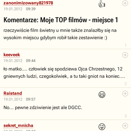
👍
zanonimizowany821978
19.01.2012
09:39
Komentarze: Moje TOP filmów - miejsce 1
rzeczywiście film świetny u mnie także znalazłby się na
wysokim miejscu gdybym robił takie zestawienie :)
1
keeveek
19.01.2012
09:44
ło matko.... człowiek się spodziewa Ojca Chrzestnego, 12
gniewnych ludzi, czegokolwiek, a tu taki gniot na koniec....
2
😃
Raistand
19.01.2012
09:57
No... pewne zdziwienie jest ale DGCC.
3
😜
sekret_mnicha