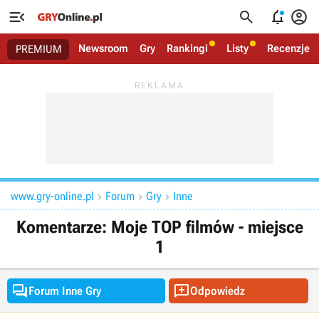




Newsroom
Gry
Rankingi
Listy
Recenzje
PREMIUM
www.gry-online.pl
Forum
Gry
Inne



Komentarze: Moje TOP filmów - miejsce
1


Forum Inne Gry
Odpowiedz