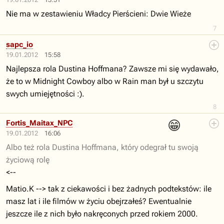
Nie ma w zestawieniu Władcy Pierścieni: Dwie Wieże
7
sapc_io
19.01.2012
15:58
Najlepsza rola Dustina Hoffmana? Zawsze mi się wydawało,
że to w Midnight Cowboy albo w Rain man był u szczytu
swych umiejętności :).
8
😁
Fortis_Maitax_NPC
19.01.2012
16:06
Albo też rola Dustina Hoffmana, który odegrał tu swoją
życiową rolę
<--
Matio.K --> tak z ciekawości i bez żadnych podtekstów: ile
masz lat i ile filmów w życiu obejrzałeś? Ewentualnie
jeszcze ile z nich było nakręconych przed rokiem 2000.