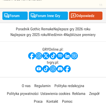
11



Forum
Forum Inne Gry
Odpowiedz
Poradnik Gothic Remake
Najlepsze gry 2026 roku
Najlepsze gry 2025 roku
Wiedźmin 4
Najbliższe premiery
GRYOnline.pl:
tvgry.pl:
O nas
Regulamin
Polityka redakcyjna
Polityka prywatności
Ustawienia cookies
Reklama
Zespół
Praca
Kontakt
Pomoc