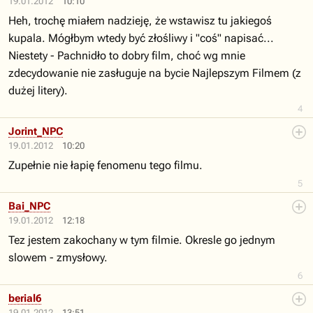
19.01.2012
10:10
Heh, trochę miałem nadzieję, że wstawisz tu jakiegoś
kupala. Mógłbym wtedy być złośliwy i "coś" napisać...
Niestety - Pachnidło to dobry film, choć wg mnie
zdecydowanie nie zasługuje na bycie Najlepszym Filmem (z
dużej litery).
4
Jorint_NPC
19.01.2012
10:20
Zupełnie nie łapię fenomenu tego filmu.
5
Bai_NPC
19.01.2012
12:18
Tez jestem zakochany w tym filmie. Okresle go jednym
slowem - zmysłowy.
6
berial6
19.01.2012
13:51