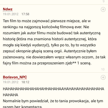
9
Ndwz
19.01.2012
17:58
Ten film to może zajmować pierwsze miejsce, ale w
rankingu na najgorszą końcówkę filmową ever. Nie
rozumiem jak autor filmu może budować tak autentyczną
historię (która ma znamiona historii autentycznej, która
mogła się kiedyś wydarzyć), tylko po to, by to wszystko
zepsuć okropnie głupią sceną orgii. Autentycznie byłem
zażenowany, nie dowierzałem wręcz własnym oczom, że tak
fajny film można za przeproszeniem zjeb** 1 sceną.
10
Borisvon_NPC
19.01.2012
18:12
HAHAHAHAHAHAHAHAHHAHAHAAHAHAHAHAHAHAHAHA
HAHAHA
Normalnie bym powiedział, że to tania prowokacja, ale tym
razem bez komentarza.