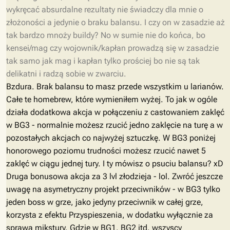
wykręcać absurdalne rezultaty nie świadczy dla mnie o
złożoności a jedynie o braku balansu. I czy on w zasadzie aż
tak bardzo mnoży buildy? No w sumie nie do końca, bo
kensei/mag czy wojownik/kapłan prowadzą się w zasadzie
tak samo jak mag i kapłan tylko prościej bo nie są tak
delikatni i radzą sobie w zwarciu.
Bzdura. Brak balansu to masz przede wszystkim u larianów.
Całe te homebrew, które wymieniłem wyżej. To jak w ogóle
działa dodatkowa akcja w połączeniu z castowaniem zaklęć
w BG3 - normalnie możesz rzucić jedno zaklęcie na turę a w
pozostałych akcjach co najwyżej sztuczkę. W BG3 poniżej
honorowego poziomu trudności możesz rzucić nawet 5
zaklęć w ciągu jednej tury. I ty mówisz o psuciu balansu? xD
Druga bonusowa akcja za 3 lvl złodzieja - lol. Zwróć jeszcze
uwagę na asymetryczny projekt przeciwników - w BG3 tylko
jeden boss w grze, jako jedyny przeciwnik w całej grze,
korzysta z efektu Przyspieszenia, w dodatku wyłącznie za
sprawą mikstury. Gdzie w BG1, BG2 itd. wszyscy