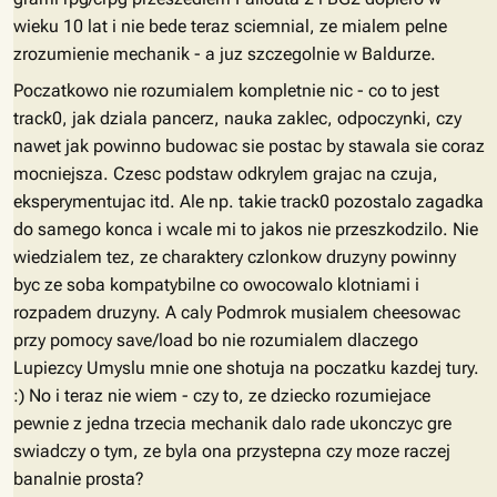
wieku 10 lat i nie bede teraz sciemnial, ze mialem pelne
zrozumienie mechanik - a juz szczegolnie w Baldurze.
Poczatkowo nie rozumialem kompletnie nic - co to jest
track0, jak dziala pancerz, nauka zaklec, odpoczynki, czy
nawet jak powinno budowac sie postac by stawala sie coraz
mocniejsza. Czesc podstaw odkrylem grajac na czuja,
eksperymentujac itd. Ale np. takie track0 pozostalo zagadka
do samego konca i wcale mi to jakos nie przeszkodzilo. Nie
wiedzialem tez, ze charaktery czlonkow druzyny powinny
byc ze soba kompatybilne co owocowalo klotniami i
rozpadem druzyny. A caly Podmrok musialem cheesowac
przy pomocy save/load bo nie rozumialem dlaczego
Lupiezcy Umyslu mnie one shotuja na poczatku kazdej tury.
:) No i teraz nie wiem - czy to, ze dziecko rozumiejace
pewnie z jedna trzecia mechanik dalo rade ukonczyc gre
swiadczy o tym, ze byla ona przystepna czy moze raczej
banalnie prosta?