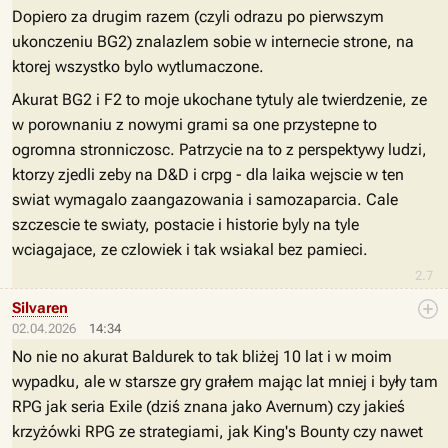
Dopiero za drugim razem (czyli odrazu po pierwszym
ukonczeniu BG2) znalazlem sobie w internecie strone, na
ktorej wszystko bylo wytlumaczone.
Akurat BG2 i F2 to moje ukochane tytuly ale twierdzenie, ze
w porownaniu z nowymi grami sa one przystepne to
ogromna stronniczosc. Patrzycie na to z perspektywy ludzi,
ktorzy zjedli zeby na D&D i crpg - dla laika wejscie w ten
swiat wymagalo zaangazowania i samozaparcia. Cale
szczescie te swiaty, postacie i historie byly na tyle
wciagajace, ze czlowiek i tak wsiakal bez pamieci.
2.7
Silvaren
02.04.2026
14:34
No nie no akurat Baldurek to tak bliżej 10 lat i w moim
wypadku, ale w starsze gry grałem mając lat mniej i były tam
RPG jak seria Exile (dziś znana jako Avernum) czy jakieś
krzyżówki RPG ze strategiami, jak King's Bounty czy nawet