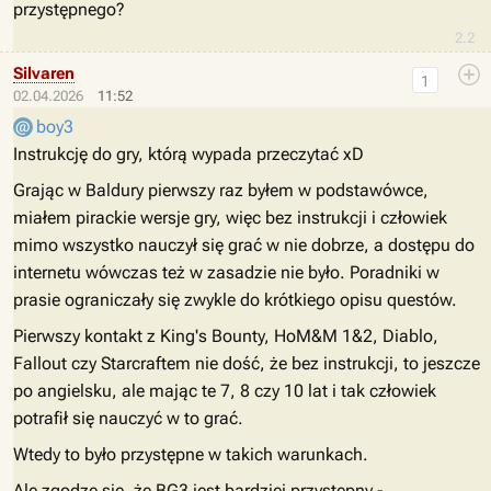
przystępnego?
2.2
Silvaren
1
02.04.2026
11:52
boy3
Instrukcję do gry, którą wypada przeczytać xD
Grając w Baldury pierwszy raz byłem w podstawówce,
miałem pirackie wersje gry, więc bez instrukcji i człowiek
mimo wszystko nauczył się grać w nie dobrze, a dostępu do
internetu wówczas też w zasadzie nie było. Poradniki w
prasie ograniczały się zwykle do krótkiego opisu questów.
Pierwszy kontakt z King's Bounty, HoM&M 1&2, Diablo,
Fallout czy Starcraftem nie dość, że bez instrukcji, to jeszcze
po angielsku, ale mając te 7, 8 czy 10 lat i tak człowiek
potrafił się nauczyć w to grać.
Wtedy to było przystępne w takich warunkach.
Ale zgodzę się, że BG3 jest bardziej przystępny -