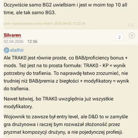
Oczywiście samo BG2 uwielbiam i jest w moim top 10 all
time, ale tak samo BG3.
post wyedytowany przez elathir 2026-04-02 12:22:34
2.5
Silvaren
2
02.04.2026
12:56
elathir
Ale TRAK0 jest równie proste, co BAB/proficiency bonus +
mods. Też jest na to prosta formuła: TRAK0 - KP = wynik
potrzebny do trafienia. To naprawdę łatwo zrozumieć, nie
trudniej niż BAB/premia z biegłości + modyfikatory = wynik
do trafienia.
Nawet łatwiej, bo TRAK0 uwzględnia już wszystkie
modyfikatory.
Wojownik to zawsze był entry level, ale D&D to w zamyśle
gra drużynowa i raczej bym rozważał złożoność przez
pryzmat kompozycji drużyny, a nie pojedynczej profesji.