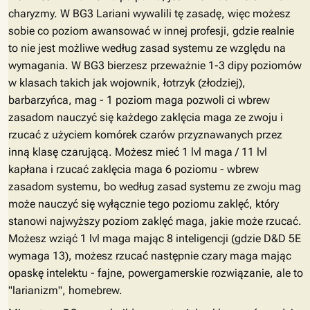
charyzmy. W BG3 Lariani wywalili tę zasadę, więc możesz
sobie co poziom awansować w innej profesji, gdzie realnie
to nie jest możliwe według zasad systemu ze względu na
wymagania. W BG3 bierzesz przeważnie 1-3 dipy poziomów
w klasach takich jak wojownik, łotrzyk (złodziej),
barbarzyńca, mag - 1 poziom maga pozwoli ci wbrew
zasadom nauczyć się każdego zaklęcia maga ze zwoju i
rzucać z użyciem komórek czarów przyznawanych przez
inną klasę czarującą. Możesz mieć 1 lvl maga / 11 lvl
kapłana i rzucać zaklęcia maga 6 poziomu - wbrew
zasadom systemu, bo według zasad systemu ze zwoju mag
może nauczyć się wyłącznie tego poziomu zaklęć, który
stanowi najwyższy poziom zaklęć maga, jakie może rzucać.
Możesz wziąć 1 lvl maga mając 8 inteligencji (gdzie D&D 5E
wymaga 13), możesz rzucać następnie czary maga mając
opaskę intelektu - fajne, powergamerskie rozwiązanie, ale to
"larianizm", homebrew.