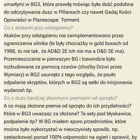
umarłymi w BG3, która prawdę mówiąc była dość podobna
do odczytywania dusz w Pillarsach czy nawet Gadaj Kości
Opowieści w Planescape: Torment.
Co z atakami przy odstąpieniu?
Ataków przy odstąpieniu nie zaimplementowano przez
ograniczenia silnika (te były chociażby w gold boxach od
1988, to nie tak, że AD&D 2E ich nie ma a D&D 5E ma).
Przemieszczanie w pierwszym BG i Icewindzie było
rozbudowane za pomocą czarów (choćby Drzwi przez
Wymiary) w BG2 usunięto z tego względu, że psuło
odpalanie skryptów, których w BG2 są setki do inicjowania
wydarzeń itp.
Co z dużo bardziej złożonymi premiami od sprzętu?
A co mają złożone premie od sprzętu do ich przydatności?
Które w BG3 uważasz za złożone? Te sety pod błyskawice,
podpalenie itp? W BG miałem sporo przedmiotów, które
można było wykorzystać w nieoczywisty sposób, np.
zestackować ponad 100% odporności na ogień i sprawić, by