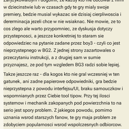
w dziecinstwie lub w czasach gdy te gry mialy swoje
premiery, bedzie musial wykazac sie dzisiaj cierpliwoscia i
dererminacja jezeli chce w nie wsiaknac. Nie mowie, ze to
cos zlego ale warto przypomniec, ze dyskusja dotyczy
przystepnosci, a jeszcze konkretniej to staram sie
odpowiedziec na pytanie zadane przez boy3 - czyli co jest
nieprzystepnego w BG2. Z jednej strony zazartowales o
przeczytaniu instrukcji, a z drugiej sam w sumie
przyznajesz, ze pod tym wzgledem BG3 radzi sobie lepiej.
Takze jeszcze raz - dla kogos kto nie gral wczesniej w ten
gatunek, ani zadne papierowe odpowiedniki, gra bedzie
nieprzystepna z powodu interfejsu/UI, braku samouczkow i
wspomnianych przez Ciebie tool tipow. Przy tej ilosci
systemow i mechanik zakopanych pod powierzchnia to na
serio jest spory problem. Z jakiegos powodu, pomimo
uznania wsrod starszych fanow, te gry maja problem ze
zdobyciem popularnosci wsrod wspolczesnych odbiorcow.