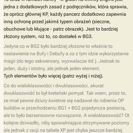
jedna z dodatkowych zasad z podręczników, która sprawia,
że oprócz głównej KP, każdy pancerz dodatkowo zapewnia
inną ochronę przed jakimś typem obrażeń (sieczne,
obuchowe lub kłujące - patrz obrazek). Jest to bardziej
złożony system, niż to, co dostałeś w BG3.
Jedyne co w BG2 było bardziej złożone to właśnie to
nastawienie na Bufy i Debufy a co z tym idzie wykorzystanie
magii (do tego sekwencery, wyzwalacze itd.). Jednak to
jeden, duży i istotny, ale jednak jeden element.
Tych elementów było więcej (patrz wyżej i niżej).
Co do wieloklasowości i dwuklasowości, akurat
dwuklasowość to był kreteński pomysł. Tak wiem, przez to,
ze miał pewne dziury świetnie się nadawał do robienia OP
buildów w przechodzeniu BG1 + BG2 pojedyncza postacią,
ale to było bezsensowne rozwiązanie. A wieloklasowość? Ot
kolejne dziwadło, niby spowalniające otrzymywane poziomy
ale jednak z racji na tabele XP jest chyba jeszcze bardziej