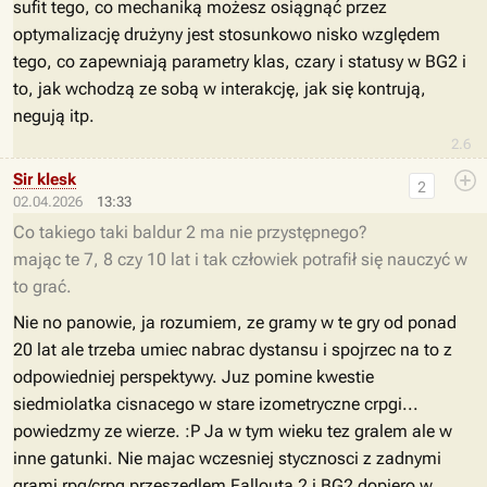
sufit tego, co mechaniką możesz osiągnąć przez
optymalizację drużyny jest stosunkowo nisko względem
tego, co zapewniają parametry klas, czary i statusy w BG2 i
to, jak wchodzą ze sobą w interakcję, jak się kontrują,
negują itp.
2.6
Sir klesk
2
02.04.2026
13:33
Co takiego taki baldur 2 ma nie przystępnego?
mając te 7, 8 czy 10 lat i tak człowiek potrafił się nauczyć w
to grać.
Nie no panowie, ja rozumiem, ze gramy w te gry od ponad
20 lat ale trzeba umiec nabrac dystansu i spojrzec na to z
odpowiedniej perspektywy. Juz pomine kwestie
siedmiolatka cisnacego w stare izometryczne crpgi...
powiedzmy ze wierze. :P Ja w tym wieku tez gralem ale w
inne gatunki. Nie majac wczesniej stycznosci z zadnymi
grami rpg/crpg przeszedlem Fallouta 2 i BG2 dopiero w