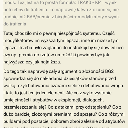
mods. Też jest na to prosta formuła: TRAK0 - KP = wynik
potrzebny do trafienia. To naprawdę łatwo zrozumieć, nie
trudniej niż BAB/premia z biegłości + modyfikatory = wynik
do trafienia
Tutaj chodziło mi o pewną niespójność systemu. Część
modyfikatorów im wyższa tym lepsza, inne im niższe tym
lepsze. Trzeba było zaglądać do instrukcji by się dowiedzieć
czy np. premia do rzutów na różdżki powinny być jak
najwyższa czy jak najniższa.
Do tego tak naprawdę cały argument o złożoności BG2
sprowadza się do nakładania dziesiątków stanów przed
walką, czyli bufowania czarami siebie i debufowania wroga.
I tak, to jest ten jeden element. Ale co z wykorzystanie
umiejętności i atrybutów w eksploracji, dialogach,
przemieszczaniu się? Co z atakami przy odstąpieniu? Co z
dużo bardziej złożonymi premiami od sprzętu? Co z różnymi
buildami pod postacie, doborem zbroi zależnie od atrybutów