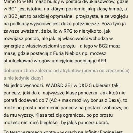
Mimo to w BG masz buildy w postaci dwuklasowców, gdzie
w BG1 jest istotne, na którym poziomie jaką klasę łamać, a
w BG2 jest to bardziej optymalne i przejrzyste, a ze względu
na podklasy wyjściowe jest dużo potężniejsze. Poza tym ja
zawsze uważam, że build w RPG to nie tylko to, jak
rozwijasz postać, ale jak jej właściwości wchodzą w
synergię z właściwościami sprzętu - a tego w BG2 masz
masę, gdzie postacią z Furią Niebios np. możesz
stunlockować wrogów umiejętnie podbijając APR.
doborem zbroi zależnie od atrybutów (premia od zręczności)
a nie jedynie klasy?
Na jedno wychodzi. W AD&D 2E i w D&D 5 ubierasz taki
pancerz, jaki da ci najwyższą klasę pancerza. Jak ktoś nie
potrafi dodawać do 7 (AC + max możliwy bonus z Dexa), to
może po prostu podmienić pancerz na postaci i zobaczy, co
da mu wyższy. Klasa też cię ogranicza, bo po prostu
możesz nie mieć biegłości, by jakiś pancerz ubrać.
To teraz w ramach kontry - w grach na Infinity Engine jest