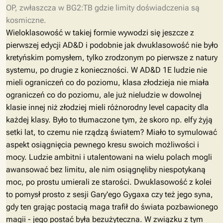
OP, zwłaszcza w BG2:TB gdzie limity doświadczenia są
kosmiczne.
Wieloklasowość w takiej formie wywodzi się jeszcze z
pierwszej edycji AD&D i podobnie jak dwuklasowość nie było
kretyńskim pomysłem, tylko zrodzonym po pierwsze z natury
systemu, po drugie z konieczności. W AD&D 1E ludzie nie
mieli ograniczeń co do poziomu, klasa złodzieja nie miała
ograniczeń co do poziomu, ale już nieludzie w dowolnej
klasie innej niż złodziej mieli różnorodny level capacity dla
każdej klasy. Było to tłumaczone tym, że skoro np. elfy żyją
setki lat, to czemu nie rządzą światem? Miało to symulować
aspekt osiągnięcia pewnego kresu swoich możliwości i
mocy. Ludzie ambitni i utalentowani na wielu polach mogli
awansować bez limitu, ale nim osiągnęliby niespotykaną
moc, po prostu umierali ze starości. Dwuklasowość z kolei
to pomysł prosto z sesji Gary'ego Gygaxa czy też jego syna,
gdy ten grając postacią maga trafił do świata pozbawionego
magii - jego postać była bezużyteczna. W związku z tym