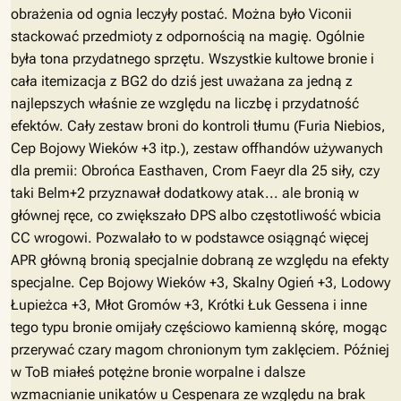
obrażenia od ognia leczyły postać. Można było Viconii
stackować przedmioty z odpornością na magię. Ogólnie
była tona przydatnego sprzętu. Wszystkie kultowe bronie i
cała itemizacja z BG2 do dziś jest uważana za jedną z
najlepszych właśnie ze względu na liczbę i przydatność
efektów. Cały zestaw broni do kontroli tłumu (Furia Niebios,
Cep Bojowy Wieków +3 itp.), zestaw offhandów używanych
dla premii: Obrońca Easthaven, Crom Faeyr dla 25 siły, czy
taki Belm+2 przyznawał dodatkowy atak... ale bronią w
głównej ręce, co zwiększało DPS albo częstotliwość wbicia
CC wrogowi. Pozwalało to w podstawce osiągnąć więcej
APR główną bronią specjalnie dobraną ze względu na efekty
specjalne. Cep Bojowy Wieków +3, Skalny Ogień +3, Lodowy
Łupieżca +3, Młot Gromów +3, Krótki Łuk Gessena i inne
tego typu bronie omijały częściowo kamienną skórę, mogąc
przerywać czary magom chronionym tym zaklęciem. Później
w ToB miałeś potężne bronie worpalne i dalsze
wzmacnianie unikatów u Cespenara ze względu na brak