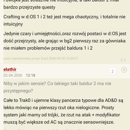
bardzo przejrzyste questy
Crafting w d:OS 1 i 2 też jest mega chaotyczny, i totalnie nie
intuicyjny
Jedynie czary i umiejętności,oraz rozwój postaci w d:OS jest
dość przejrzysty, ale grając w bg2 pierwszy raz za gówniaka
nie miałem problemów przejść baldura 1 i 2
post wyedytowany przez boy3 2026-04-02 12:00:37
2.4
elathir
2
02.04.2026
12:18
Niby w jakim sensie? Co takiego taki baldur 2 ma nie
przystępnego?
Całe to Trak0 i ujemne klasy pancerza typowe dla AD&D są
lekko mówiąc na pierwszy rzut oka nielogiczne. Prosty
system jaki mamy od trójki, że rzut na atak + modyfikator
muszą być większe od AC są znacznie sensowniejsze.