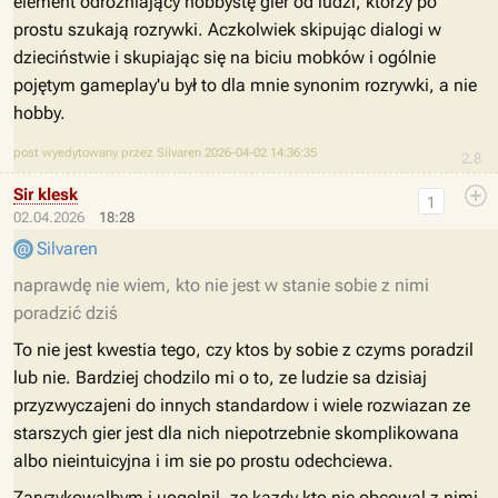
element odróżniający hobbystę gier od ludzi, którzy po
prostu szukają rozrywki. Aczkolwiek skipując dialogi w
dzieciństwie i skupiając się na biciu mobków i ogólnie
pojętym gameplay'u był to dla mnie synonim rozrywki, a nie
hobby.
post wyedytowany przez Silvaren 2026-04-02 14:36:35
2.8
Sir klesk
1
02.04.2026
18:28
Silvaren
naprawdę nie wiem, kto nie jest w stanie sobie z nimi
poradzić dziś
To nie jest kwestia tego, czy ktos by sobie z czyms poradzil
lub nie. Bardziej chodzilo mi o to, ze ludzie sa dzisiaj
przyzwyczajeni do innych standardow i wiele rozwiazan ze
starszych gier jest dla nich niepotrzebnie skomplikowana
albo nieintuicyjna i im sie po prostu odechciewa.
Zaryzykowalbym i uogolnil, ze kazdy kto nie obcowal z nimi