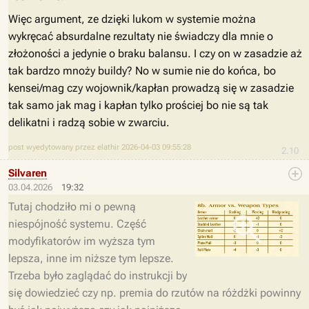
Więc argument, ze dzięki lukom w systemie można
wykręcać absurdalne rezultaty nie świadczy dla mnie o
złożoności a jedynie o braku balansu. I czy on w zasadzie aż
tak bardzo mnoży buildy? No w sumie nie do końca, bo
kensei/mag czy wojownik/kapłan prowadzą się w zasadzie
tak samo jak mag i kapłan tylko prościej bo nie są tak
delikatni i radzą sobie w zwarciu.
post wyedytowany przez elathir 2026-04-03 09:55:28
2.10
Silvaren
03.04.2026
19:32
Tutaj chodziło mi o pewną
niespójność systemu. Część
modyfikatorów im wyższa tym
lepsza, inne im niższe tym lepsze.
Trzeba było zaglądać do instrukcji by
się dowiedzieć czy np. premia do rzutów na różdżki powinny