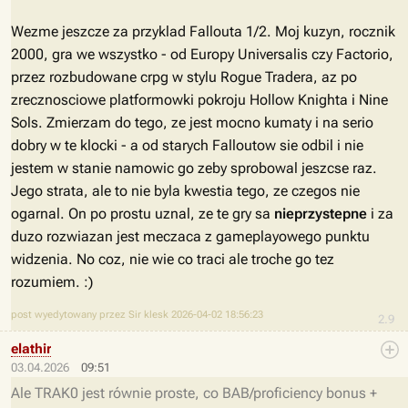
Wezme jeszcze za przyklad Fallouta 1/2. Moj kuzyn, rocznik
2000, gra we wszystko - od Europy Universalis czy Factorio,
przez rozbudowane crpg w stylu Rogue Tradera, az po
zrecznosciowe platformowki pokroju Hollow Knighta i Nine
Sols. Zmierzam do tego, ze jest mocno kumaty i na serio
dobry w te klocki - a od starych Falloutow sie odbil i nie
jestem w stanie namowic go zeby sprobowal jeszcse raz.
Jego strata, ale to nie byla kwestia tego, ze czegos nie
ogarnal. On po prostu uznal, ze te gry sa
nieprzystepne
i za
duzo rozwiazan jest meczaca z gameplayowego punktu
widzenia. No coz, nie wie co traci ale troche go tez
rozumiem. :)
post wyedytowany przez Sir klesk 2026-04-02 18:56:23
2.9
elathir
03.04.2026
09:51
Ale TRAK0 jest równie proste, co BAB/proficiency bonus +