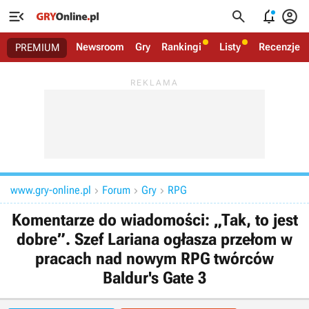




Newsroom
Gry
Rankingi
Listy
Recenzje
PREMIUM
www.gry-online.pl
Forum
Gry
RPG



Komentarze do wiadomości: „Tak, to jest
dobre”. Szef Lariana ogłasza przełom w
pracach nad nowym RPG twórców
Baldur's Gate 3