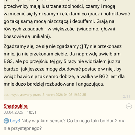
przeciwnicy mają lustrzane zdolności, czarny i mogą
wzmocnić się tymi samymi efektami co gracz i potraktować
go taką samą mocą niszczącą i debuffami. Grają na
równych zasadach - w większości (wiadomo, główni
bossowie są unikalni).
Zgadzamy się, że się nie zgadzamy ;] Ty nie przekonasz
mnie, ja nie przekonam ciebie. Ja naprawdę uwielbiam
BG3, ale po przejściu tej gry 5 razy nie widziałem już za
bardzo, jak jeszcze mogę zbudować postacie w niej, by
wciąż bawić się tak samo dobrze, a walka w BG2 jest dla
mnie dużo bardziej rozbudowana i angażująca.
post wyedytowany przez Silvaren 2026-04-03 19:39:35
2.11
Shadoukira
03.04.2026
10:31
boy3
Niby w jakim sensie? Co takiego taki baldur 2 ma
nie przystępnego?