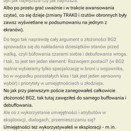
być jak najwyższa czy jak najniższa.
Albo po prostu grać uważnie i w trakcie awansowania
czytać, co się dzieje (zmiany TRAK0 i rzutów obronnych były
zawsz wyświetlane w podsumowaniu na jednym z
ekranów).
Do tego tak naprawdę cały argument o złożoności BG2
sprowadza się do nakładania dziesiątków stanów przed
walką, czyli bufowania czarami siebie i debufowania wroga.
I tak, to jest ten jeden element. Rozwojem postaci? (w BG2
realnie wybieramy tylko specjalizację w broni u wojownika,
bo w wypadku pozostałych klas i tak jest jeden sensowny
wybór) i priorytety w umiejętnościach u złodzieja.
No jak przy pierwszym poście zanegowałeś całkowicie
złożoność BG2, tak tutaj zawęziłeś do samego buffowania i
debuffowania.
Ale co z wykorzystanie umiejętności i atrybutów w
eksploracji, dialogach, przemieszczaniu się?
Umiejętności też wykorzystywałeś w eksploracji - m.in.