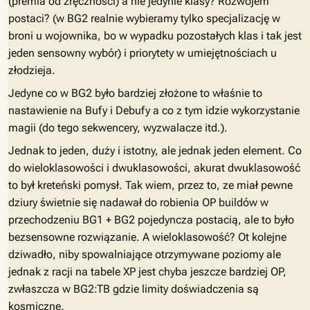
(premia od zręczności) a nie jedynie klasy? Rozwojem
postaci? (w BG2 realnie wybieramy tylko specjalizację w
broni u wojownika, bo w wypadku pozostałych klas i tak jest
jeden sensowny wybór) i priorytety w umiejętnościach u
złodzieja.
Jedyne co w BG2 było bardziej złożone to właśnie to
nastawienie na Bufy i Debufy a co z tym idzie wykorzystanie
magii (do tego sekwencery, wyzwalacze itd.).
Jednak to jeden, duży i istotny, ale jednak jeden element. Co
do wieloklasowości i dwuklasowości, akurat dwuklasowość
to był kreteński pomysł. Tak wiem, przez to, ze miał pewne
dziury świetnie się nadawał do robienia OP buildów w
przechodzeniu BG1 + BG2 pojedyncza postacią, ale to było
bezsensowne rozwiązanie. A wieloklasowość? Ot kolejne
dziwadło, niby spowalniające otrzymywane poziomy ale
jednak z racji na tabele XP jest chyba jeszcze bardziej OP,
zwłaszcza w BG2:TB gdzie limity doświadczenia są
kosmiczne.