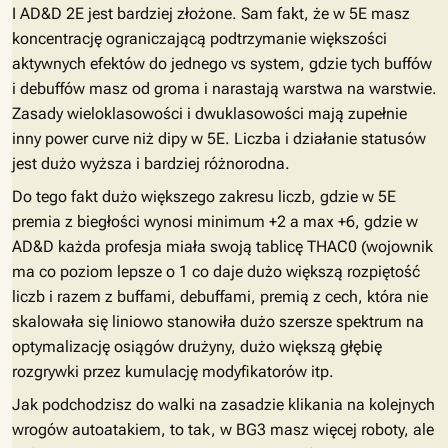
I AD&D 2E jest bardziej złożone. Sam fakt, że w 5E masz
koncentrację ograniczającą podtrzymanie większości
aktywnych efektów do jednego vs system, gdzie tych buffów
i debuffów masz od groma i narastają warstwa na warstwie.
Zasady wieloklasowości i dwuklasowości mają zupełnie
inny power curve niż dipy w 5E. Liczba i działanie statusów
jest dużo wyższa i bardziej różnorodna.
Do tego fakt dużo większego zakresu liczb, gdzie w 5E
premia z biegłości wynosi minimum +2 a max +6, gdzie w
AD&D każda profesja miała swoją tablicę THAC0 (wojownik
ma co poziom lepsze o 1 co daje dużo większą rozpiętość
liczb i razem z buffami, debuffami, premią z cech, która nie
skalowała się liniowo stanowiła dużo szersze spektrum na
optymalizację osiągów drużyny, dużo większą głębię
rozgrywki przez kumulację modyfikatorów itp.
Jak podchodzisz do walki na zasadzie klikania na kolejnych
wrogów autoatakiem, to tak, w BG3 masz więcej roboty, ale