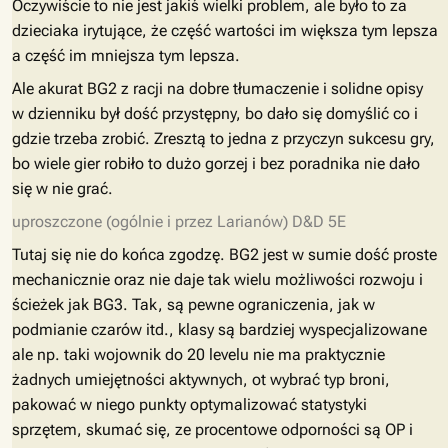
Oczywiście to nie jest jakiś wielki problem, ale było to za
dzieciaka irytujące, że część wartości im większa tym lepsza
a część im mniejsza tym lepsza.
Ale akurat BG2 z racji na dobre tłumaczenie i solidne opisy
w dzienniku był dość przystępny, bo dało się domyślić co i
gdzie trzeba zrobić. Zresztą to jedna z przyczyn sukcesu gry,
bo wiele gier robiło to dużo gorzej i bez poradnika nie dało
się w nie grać.
uproszczone (ogólnie i przez Larianów) D&D 5E
Tutaj się nie do końca zgodzę. BG2 jest w sumie dość proste
mechanicznie oraz nie daje tak wielu możliwości rozwoju i
ścieżek jak BG3. Tak, są pewne ograniczenia, jak w
podmianie czarów itd., klasy są bardziej wyspecjalizowane
ale np. taki wojownik do 20 levelu nie ma praktycznie
żadnych umiejętności aktywnych, ot wybrać typ broni,
pakować w niego punkty optymalizować statystyki
sprzętem, skumać się, ze procentowe odporności są OP i