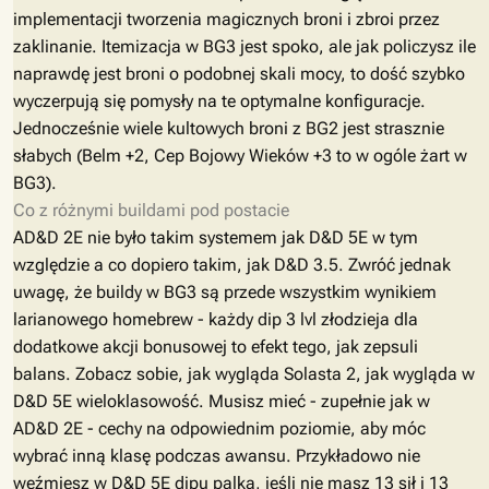
implementacji tworzenia magicznych broni i zbroi przez
zaklinanie. Itemizacja w BG3 jest spoko, ale jak policzysz ile
naprawdę jest broni o podobnej skali mocy, to dość szybko
wyczerpują się pomysły na te optymalne konfiguracje.
Jednocześnie wiele kultowych broni z BG2 jest strasznie
słabych (Belm +2, Cep Bojowy Wieków +3 to w ogóle żart w
BG3).
Co z różnymi buildami pod postacie
AD&D 2E nie było takim systemem jak D&D 5E w tym
względzie a co dopiero takim, jak D&D 3.5. Zwróć jednak
uwagę, że buildy w BG3 są przede wszystkim wynikiem
larianowego homebrew - każdy dip 3 lvl złodzieja dla
dodatkowe akcji bonusowej to efekt tego, jak zepsuli
balans. Zobacz sobie, jak wygląda Solasta 2, jak wygląda w
D&D 5E wieloklasowość. Musisz mieć - zupełnie jak w
AD&D 2E - cechy na odpowiednim poziomie, aby móc
wybrać inną klasę podczas awansu. Przykładowo nie
weźmiesz w D&D 5E dipu palka, jeśli nie masz 13 sił i 13