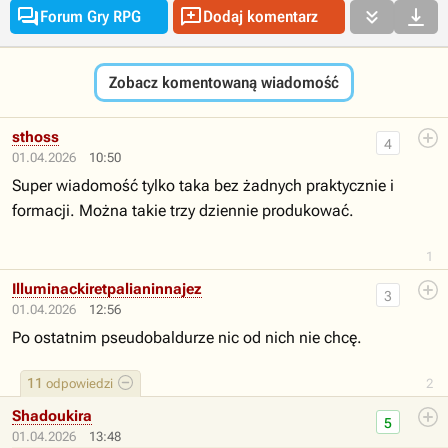




Forum Gry RPG
Dodaj komentarz
Zobacz komentowaną wiadomość
sthoss
4
01.04.2026
10:50
Super wiadomość tylko taka bez żadnych praktycznie i
formacji. Można takie trzy dziennie produkować.
1
Illuminackiretpalianinnajezdzcazdalekiegokosmosu
3
01.04.2026
12:56
Po ostatnim pseudobaldurze nic od nich nie chcę.
11
odpowiedzi
2
Shadoukira
5
01.04.2026
13:48