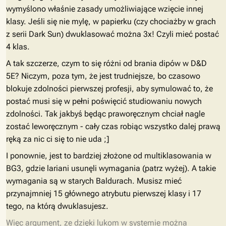
wymyślono właśnie zasady umożliwiające wzięcie innej
klasy. Jeśli się nie mylę, w papierku (czy chociażby w grach
z serii Dark Sun) dwuklasować można 3x! Czyli mieć postać
4 klas.
A tak szczerze, czym to się różni od brania dipów w D&D
5E? Niczym, poza tym, że jest trudniejsze, bo czasowo
blokuje zdolności pierwszej profesji, aby symulować to, że
postać musi się w pełni poświęcić studiowaniu nowych
zdolności. Tak jakbyś będąc praworęcznym chciał nagle
zostać leworęcznym - cały czas robiąc wszystko dalej prawą
ręką za nic ci się to nie uda ;]
I ponownie, jest to bardziej złożone od multiklasowania w
BG3, gdzie lariani usunęli wymagania (patrz wyżej). A takie
wymagania są w starych Baldurach. Musisz mieć
przynajmniej 15 głównego atrybutu pierwszej klasy i 17
tego, na którą dwuklasujesz.
Więc argument, ze dzięki lukom w systemie można