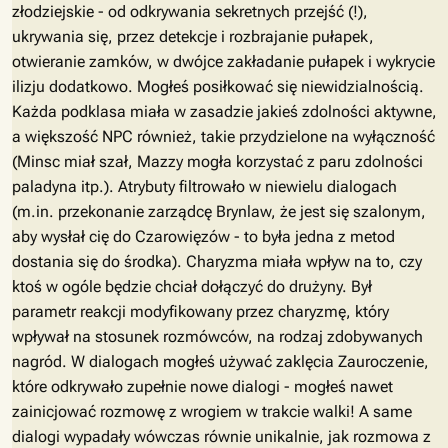
złodziejskie - od odkrywania sekretnych przejść (!),
ukrywania się, przez detekcje i rozbrajanie pułapek,
otwieranie zamków, w dwójce zakładanie pułapek i wykrycie
ilizju dodatkowo. Mogłeś posiłkować się niewidzialnością.
Każda podklasa miała w zasadzie jakieś zdolności aktywne,
a większość NPC również, takie przydzielone na wyłączność
(Minsc miał szał, Mazzy mogła korzystać z paru zdolności
paladyna itp.). Atrybuty filtrowało w niewielu dialogach
(m.in. przekonanie zarządcę Brynlaw, że jest się szalonym,
aby wysłał cię do Czarowięzów - to była jedna z metod
dostania się do środka). Charyzma miała wpływ na to, czy
ktoś w ogóle będzie chciał dołączyć do drużyny. Był
parametr reakcji modyfikowany przez charyzmę, który
wpływał na stosunek rozmówców, na rodzaj zdobywanych
nagród. W dialogach mogłeś używać zaklęcia Zauroczenie,
które odkrywało zupełnie nowe dialogi - mogłeś nawet
zainicjować rozmowę z wrogiem w trakcie walki! A same
dialogi wypadały wówczas równie unikalnie, jak rozmowa z