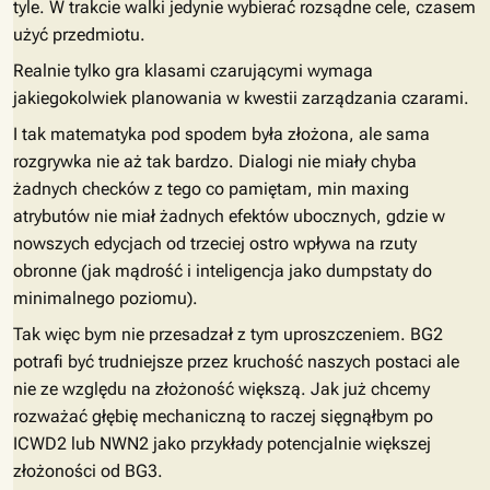
tyle. W trakcie walki jedynie wybierać rozsądne cele, czasem
użyć przedmiotu.
Realnie tylko gra klasami czarującymi wymaga
jakiegokolwiek planowania w kwestii zarządzania czarami.
I tak matematyka pod spodem była złożona, ale sama
rozgrywka nie aż tak bardzo. Dialogi nie miały chyba
żadnych checków z tego co pamiętam, min maxing
atrybutów nie miał żadnych efektów ubocznych, gdzie w
nowszych edycjach od trzeciej ostro wpływa na rzuty
obronne (jak mądrość i inteligencja jako dumpstaty do
minimalnego poziomu).
Tak więc bym nie przesadzał z tym uproszczeniem. BG2
potrafi być trudniejsze przez kruchość naszych postaci ale
nie ze względu na złożoność większą. Jak już chcemy
rozważać głębię mechaniczną to raczej sięgnąłbym po
ICWD2 lub NWN2 jako przykłady potencjalnie większej
złożoności od BG3.