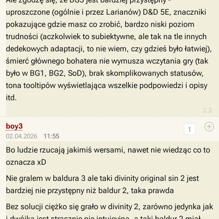
uproszczone (ogólnie i przez Larianów) D&D 5E, znaczniki
pokazujące gdzie masz co zrobić, bardzo niski poziom
trudności (aczkolwiek to subiektywne, ale tak na tle innych
dedekowych adaptacji, to nie wiem, czy gdzieś było łatwiej),
śmierć głównego bohatera nie wymusza wczytania gry (tak
było w BG1, BG2, SoD), brak skomplikowanych statusów,
tona tooltipów wyświetlająca wszelkie podpowiedzi i opisy
itd.
2.3
boy3
1
02.04.2026
11:55
Bo ludzie rzucają jakimiś wersami, nawet nie wiedząc co to
oznacza xD
Nie gralem w baldura 3 ale taki divinity original sin 2 jest
bardziej nie przystępny niż baldur 2, taka prawda
Bez solucji ciężko się grało w divinity 2, zarówno jedynka jak
i dwójka jest strasznie nie intuicyjna, a taki baldur 2 miał