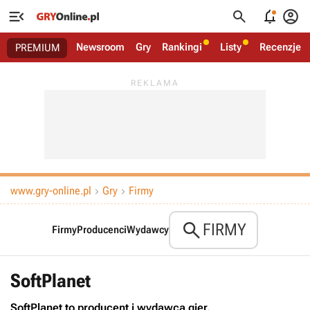




Newsroom
Gry
Rankingi
Listy
Recenzje
PREMIUM
www.gry-online.pl
Gry
Firmy



FIRMY
Firmy
Producenci
Wydawcy
SoftPlanet
SoftPlanet to producent i wydawca gier.