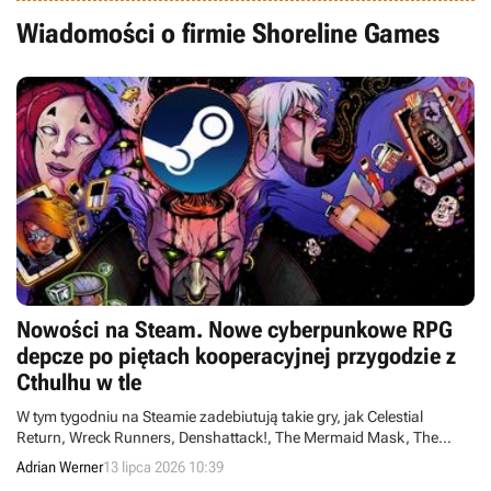
Wiadomości o firmie Shoreline Games
Nowości na Steam. Nowe cyberpunkowe RPG
depcze po piętach kooperacyjnej przygodzie z
Cthulhu w tle
W tym tygodniu na Steamie zadebiutują takie gry, jak Celestial
Return, Wreck Runners, Denshattack!, The Mermaid Mask, The
Mound: Omen of Cthulhu, Ragnarok: The New World, Moss: The
Adrian Werner
13 lipca 2026 10:39
Forgotten Relic, Funnel Runners czy Dead Weight.