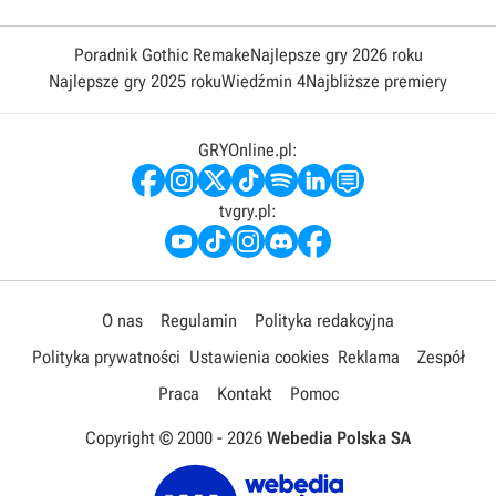
Poradnik Gothic Remake
Najlepsze gry 2026 roku
Najlepsze gry 2025 roku
Wiedźmin 4
Najbliższe premiery
GRYOnline.pl:
tvgry.pl:
O nas
Regulamin
Polityka redakcyjna
Polityka prywatności
Ustawienia cookies
Reklama
Zespół
Praca
Kontakt
Pomoc
Copyright © 2000 -
2026
Webedia Polska SA