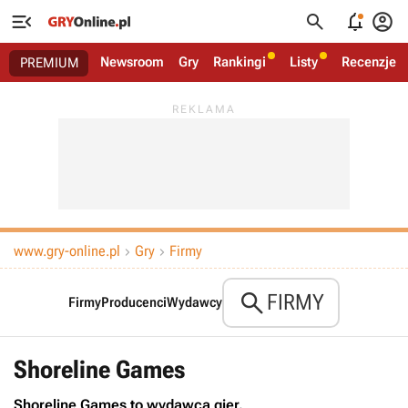




Newsroom
Gry
Rankingi
Listy
Recenzje
PREMIUM
www.gry-online.pl
Gry
Firmy



FIRMY
Firmy
Producenci
Wydawcy
Shoreline Games
Shoreline Games to wydawca gier.