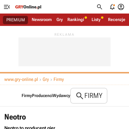




Newsroom
Gry
Rankingi
Listy
Recenzje
PREMIUM
www.gry-online.pl
Gry
Firmy



FIRMY
Firmy
Producenci
Wydawcy
Neotro
Neotro to producent gier.