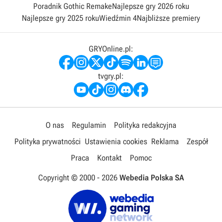
Poradnik Gothic Remake
Najlepsze gry 2026 roku
Najlepsze gry 2025 roku
Wiedźmin 4
Najbliższe premiery
GRYOnline.pl:
tvgry.pl:
O nas
Regulamin
Polityka redakcyjna
Polityka prywatności
Ustawienia cookies
Reklama
Zespół
Praca
Kontakt
Pomoc
Copyright © 2000 -
2026
Webedia Polska SA