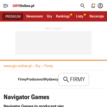




Newsroom
Gry
Rankingi
Listy
Recenzje
PREMIUM
www.gry-online.pl
Gry
Firmy



FIRMY
Firmy
Producenci
Wydawcy
Navigator Games
Navigator Games to producent gier.