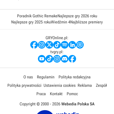
Poradnik Gothic Remake
Najlepsze gry 2026 roku
Najlepsze gry 2025 roku
Wiedźmin 4
Najbliższe premiery
GRYOnline.pl:
tvgry.pl:
O nas
Regulamin
Polityka redakcyjna
Polityka prywatności
Ustawienia cookies
Reklama
Zespół
Praca
Kontakt
Pomoc
Copyright © 2000 -
2026
Webedia Polska SA