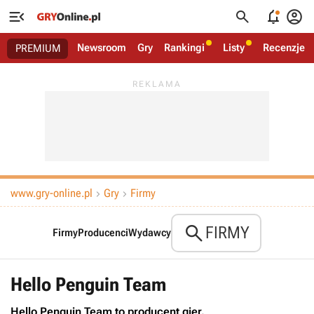




Newsroom
Gry
Rankingi
Listy
Recenzje
PREMIUM
www.gry-online.pl
Gry
Firmy



FIRMY
Firmy
Producenci
Wydawcy
Hello Penguin Team
Hello Penguin Team to producent gier.