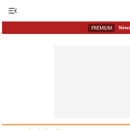

New
PREMIUM