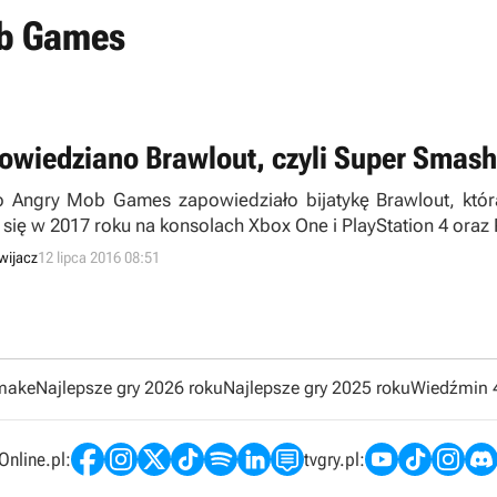
ob Games
owiedziano Brawlout, czyli Super Smash
o Angry Mob Games zapowiedziało bijatykę Brawlout, którą
 się w 2017 roku na konsolach Xbox One i PlayStation 4 oraz
wijacz
12 lipca 2016 08:51
emake
Najlepsze gry 2026 roku
Najlepsze gry 2025 roku
Wiedźmin 
nline.pl:
tvgry.pl: