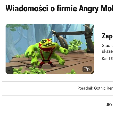
Wiadomości o firmie Angry M
Zap
Studi
ukaże
Kamil Z

2
Poradnik Gothic R
GRYO