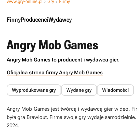
www.gry-online.pl
Gry
Firmy


Firmy
Producenci
Wydawcy
Angry Mob Games
Angry Mob Games to producent i wydawca gier.
Oficjalna strona firmy Angry Mob Games
Wyprodukowane gry
Wydane gry
Wiadomości
Angry Mob Games jest twórcą i wydawcą gier wideo. Fir
była gra Brawlout. Firma swoje gry wydaje samodzielnie. O
2024.