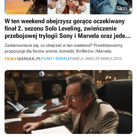

21
W ten weekend obejrzysz gorąco oczekiwany
finał 2. sezonu Solo Leveling, zwieńczenie
przebojowej trylogii Sony i Marvela oraz jeden
z najlepszych seriali o Hollywood w historii
Zastanawiacie się, co obejrzeć w ten weekend? Przedstawiamy
propozycje dla fanów anime, komedii, thrillerów i Marvela.
FILMY I SERIALE
PAMELA JAKIEL
28 MARCA 2025