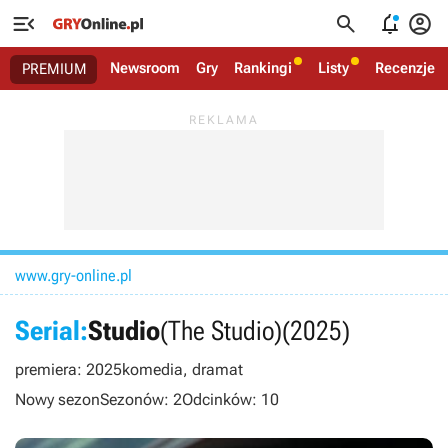




Newsroom
Gry
Rankingi
Listy
Recenzje
PREMIUM
www.gry-online.pl
Serial:
Studio
(The Studio)
(2025)
premiera: 2025
komedia, dramat
Nowy sezon
Sezonów: 2
Odcinków: 10