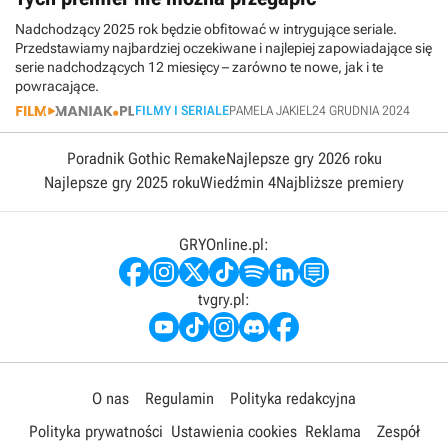
Nadchodzący 2025 rok będzie obfitować w intrygujące seriale.
Przedstawiamy najbardziej oczekiwane i najlepiej zapowiadające się
serie nadchodzących 12 miesięcy – zarówno te nowe, jak i te
powracające.
FILMY I SERIALE
PAMELA JAKIEL
24 GRUDNIA 2024
Poradnik Gothic Remake
Najlepsze gry 2026 roku
Najlepsze gry 2025 roku
Wiedźmin 4
Najbliższe premiery
GRYOnline.pl:
tvgry.pl:
O nas
Regulamin
Polityka redakcyjna
Polityka prywatności
Ustawienia cookies
Reklama
Zespół