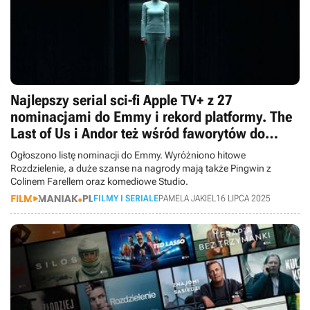
Najlepszy serial sci-fi Apple TV+ z 27
nominacjami do Emmy i rekord platformy. The
Last of Us i Andor też wśród faworytów do
„telewizyjnych Oscarów”
Ogłoszono listę nominacji do Emmy. Wyróżniono hitowe
Rozdzielenie, a duże szanse na nagrody mają także Pingwin z
Colinem Farellem oraz komediowe Studio.
FILMY I SERIALE
PAMELA JAKIEL
16 LIPCA 2025