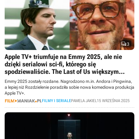

3
Apple TV+ triumfuje na Emmy 2025, ale nie
dzięki serialowi sci-fi, którego się
spodziewaliście. The Last of Us większym
przegranym niż Fallout w ubiegłym roku
Emmy 2025 zostały rozdane. Nagrodzono m.in. Andora i Pingwina,
a lepiej niż Rozdzielenie poradziła sobie nowa komediowa produkcja
Apple TV+.
FILMY I SERIALE
PAMELA JAKIEL
15 WRZEŚNIA 2025