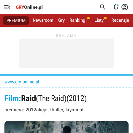




Newsroom
Gry
Rankingi
Listy
Recenzje
PREMIUM
www.gry-online.pl
Film:
Raid
(The Raid)
(2012)
premiera: 2012
akcja, thriller, kryminał