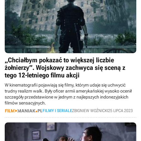
„Chciałbym pokazać to większej liczbie
żołnierzy”. Wojskowy zachwyca się sceną z
tego 12-letniego filmu akcji
W kinematografii pojawiają się filmy, którym udaje się uchwycić
trudny realizm walk. Były oficer armii amerykańskiej wysoko ocenił
szczegóły przedstawione w jednym z najlepszych indonezyjskich
filmów sensacyjnych.
FILMY I SERIALE
ZBIGNIEW WOŹNICKI
25 LIPCA 2023