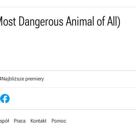
ost Dangerous Animal of All)
4
Najbliższe premiery
spół
Praca
Kontakt
Pomoc