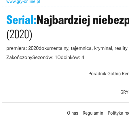
www.gry-online.pl
Serial:
Najbardziej niebez
(2020)
premiera: 2020
dokumentalny, tajemnica, kryminał, realit
Zakończony
Sezonów: 1
Odcinków: 4
Poradnik Gothic R
GRYO
O nas
Regulamin
Polityka r