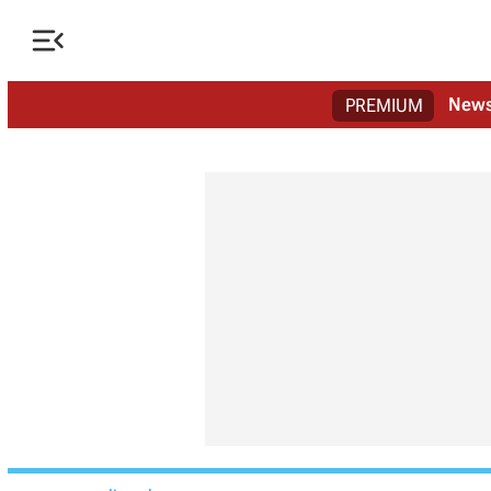

New
PREMIUM