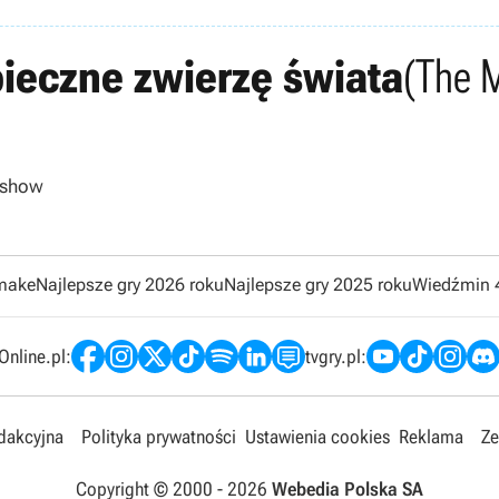
pieczne zwierzę świata
(The M
y show
emake
Najlepsze gry 2026 roku
Najlepsze gry 2025 roku
Wiedźmin 
nline.pl:
tvgry.pl:
edakcyjna
Polityka prywatności
Ustawienia cookies
Reklama
Ze
Copyright © 2000 -
2026
Webedia Polska SA