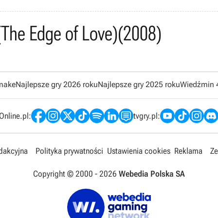
(The Edge of Love)
(2008)
emake
Najlepsze gry 2026 roku
Najlepsze gry 2025 roku
Wiedźmin 
nline.pl:
tvgry.pl:
edakcyjna
Polityka prywatności
Ustawienia cookies
Reklama
Ze
Copyright © 2000 -
2026
Webedia Polska SA