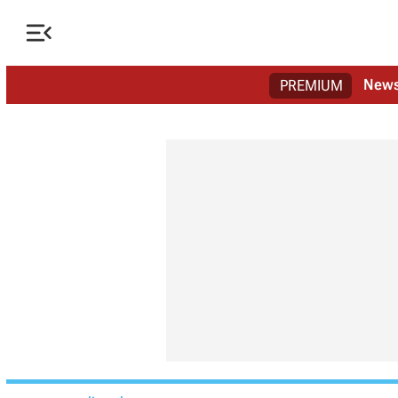

New
PREMIUM