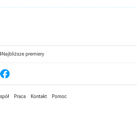
4
Najbliższe premiery
spół
Praca
Kontakt
Pomoc