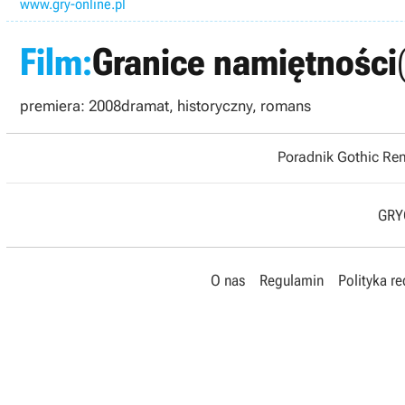
www.gry-online.pl
Film:
Granice namiętności
premiera: 2008
dramat, historyczny, romans
Poradnik Gothic R
GRYO
O nas
Regulamin
Polityka r