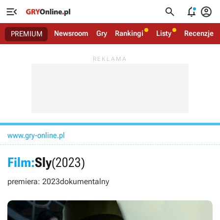




Newsroom
Gry
Rankingi
Listy
Recenzje
PREMIUM
www.gry-online.pl
Film:
Sly
(2023)
premiera: 2023
dokumentalny