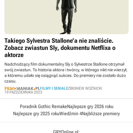
Takiego Sylvestra Stallone’a nie znaliście.
Zobacz zwiastun Sly, dokumentu Netflixa o
aktorze
Nadchodzący film dokumentalny Sly o Sylvestrze Stallone otrzymał
swój zwiastun. To historia aktora i twórcy, w którego nikt nie wierzył,
a któremu udało się osiągnąć sukces. Do premiery nie zostało dużo
czasu.
FILMY I SERIALE
ZBIGNIEW WOŹNICKI
19 PAŹDZIERNIKA 2023
Poradnik Gothic Remake
Najlepsze gry 2026 roku
Najlepsze gry 2025 roku
Wiedźmin 4
Najbliższe premiery
GRYOnline.pl: