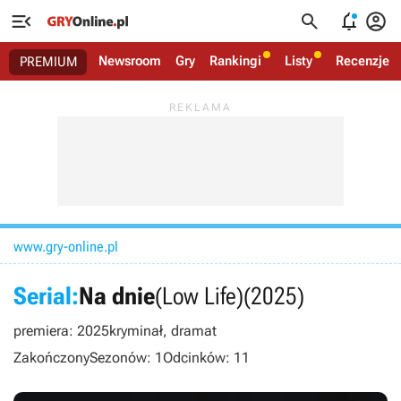




Newsroom
Gry
Rankingi
Listy
Recenzje
PREMIUM
www.gry-online.pl
Serial:
Na dnie
(Low Life)
(2025)
premiera: 2025
kryminał, dramat
Zakończony
Sezonów: 1
Odcinków: 11