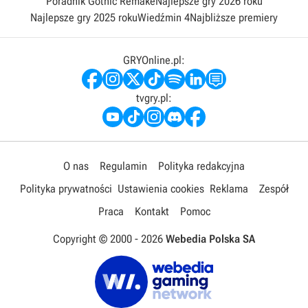
Poradnik Gothic Remake
Najlepsze gry 2026 roku
Najlepsze gry 2025 roku
Wiedźmin 4
Najbliższe premiery
GRYOnline.pl:
tvgry.pl:
O nas
Regulamin
Polityka redakcyjna
Polityka prywatności
Ustawienia cookies
Reklama
Zespół
Praca
Kontakt
Pomoc
Copyright © 2000 -
2026
Webedia Polska SA