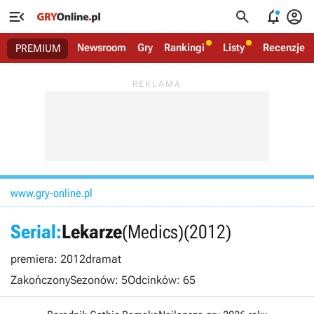




Newsroom
Gry
Rankingi
Listy
Recenzje
PREMIUM
www.gry-online.pl
Serial:
Lekarze
(Medics)
(2012)
premiera: 2012
dramat
Zakończony
Sezonów: 5
Odcinków: 65