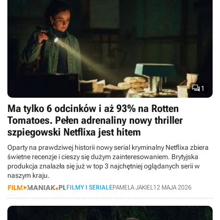

1
Ma tylko 6 odcinków i aż 93% na Rotten
Tomatoes. Pełen adrenaliny nowy thriller
szpiegowski Netflixa jest hitem
Oparty na prawdziwej historii nowy serial kryminalny Netflixa zbiera
świetne recenzje i cieszy się dużym zainteresowaniem. Brytyjska
produkcja znalazła się już w top 3 najchętniej oglądanych serii w
naszym kraju.
FILMY I SERIALE
PAMELA JAKIEL
12 MAJA 2026