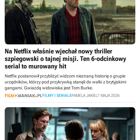
Na Netflix właśnie wjechał nowy thriller
szpiegowski o tajnej misji. Ten 6-odcinkowy
serial to murowany hit
Netflix postanowił przybliżyć widzom nieznaną historię o grupie
urzędników, którzy pod przykrywką stanęli do walki z brytyjskimi
gangami. Gwiazdą widowiska jest Tom Burke.
FILMY I SERIALE
PAMELA JAKIEL
7 MAJA 2026