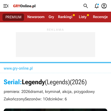




Newsroom
Gry
Rankingi
Listy
Recenzje
PREMIUM
www.gry-online.pl
Serial:
Legendy
(Legends)
(2026)
premiera: 2026
dramat, kryminał, akcja, przygodowy
Zakończony
Sezonów: 1
Odcinków: 6