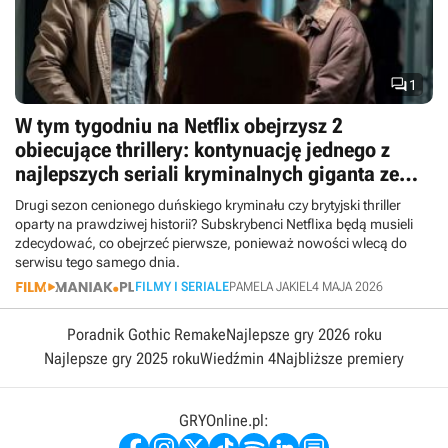

1
W tym tygodniu na Netflix obejrzysz 2
obiecujące thrillery: kontynuację jednego z
najlepszych seriali kryminalnych giganta ze
100% na Rotten Tomatoes i brytyjską nowość
Drugi sezon cenionego duńskiego kryminału czy brytyjski thriller
oparty na prawdziwej historii? Subskrybenci Netflixa będą musieli
zdecydować, co obejrzeć pierwsze, ponieważ nowości wlecą do
serwisu tego samego dnia.
FILMY I SERIALE
PAMELA JAKIEL
4 MAJA 2026
Poradnik Gothic Remake
Najlepsze gry 2026 roku
Najlepsze gry 2025 roku
Wiedźmin 4
Najbliższe premiery
GRYOnline.pl: